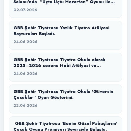
Salonu’nda “Uçtu Uçtu Hezarfen” Oyunu ile
İzleyicilerimizle Buluştuk.
02.07.2026
GBB Şehir Tiyatrosu Yazlık Tiyatro Atölyesi
Başvuruları Başladı.
24.06.2026
GBB Şehir Tiyatrosu Tiyatro Okulu olarak
2025–2026 sezonu Hobi Atölyesi ve
Konservatuvara Hazırlık eğitim sürecimizi
24.06.2026
başarıyla tamamladık.
GBB Şehir Tiyatrosu Tiyatro Okulu 'Güvercin
Çocuklar ' Oyun Gösterimi.
22.06.2026
GBB Şehir Tiyatrosu 'Benim Güzel Pabuçlarım'
Çocuk Oyunu Prömiyeri Seyirciyle Buluştu.