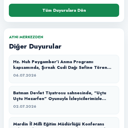
Tüm Duyurulara Dön
AYNI MERKEZDEN
Diğer Duyurular
Hz. Nuh Peygamber’i Anma Programı
kapsamında, Şırnak Cudi Dağı Sefine Tören
Alanı’nda “Büyük Tufan” masal anlatımı ile
06.07.2026
izleyicilerimizle buluşturduk.
Batman Devlet Tiyatrosu sahnesinde, “Uçtu
Uçtu Hezarfen” Oyunuyla İzleyicilerimizle
Buluştuk.
02.07.2026
Mardin İl Milli Eğitim Müdürlüğü Konferans