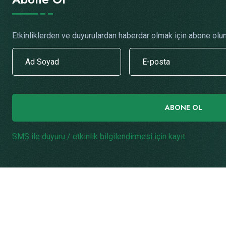
Etkinliklerden ve duyurulardan haberdar olmak için abone olun
ABONE OL
SMS ile duyuru / etkinlik bilgilendirmesi için kayıt
.