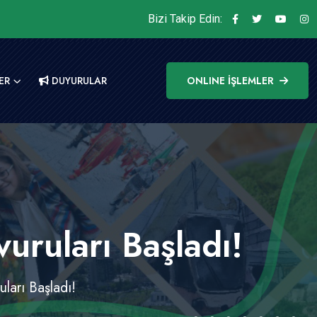
Bizi Takip Edin:
ER
DUYURULAR
ONLINE İŞLEMLER
uruları Başladı!
ları Başladı!