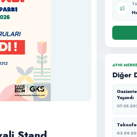
Tü
H
AYNI MERK
Diğer 
Gaziante
Yaşandı
07.05.20
Teknofes
ali Stand
03.09.20