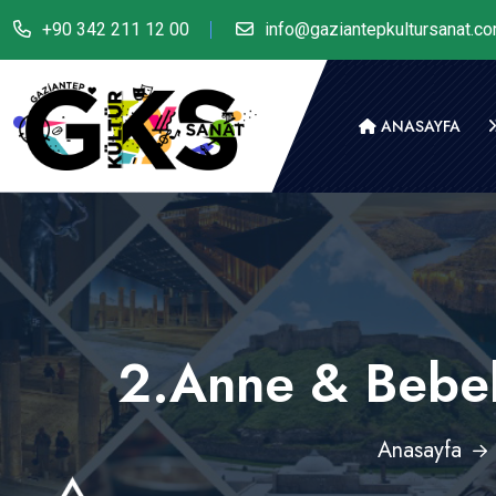
+90 342 211 12 00
info@gaziantepkultursanat.c
ANASAYFA
2.Anne & Bebek 
Anasayfa