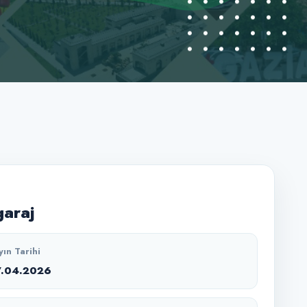
araj
yın Tarihi
7.04.2026