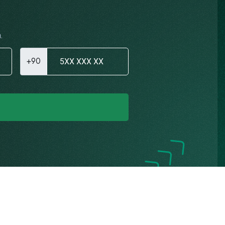
.
+90
Gizlilik Politikası
K.V.K.K. Aydınlatma Metni