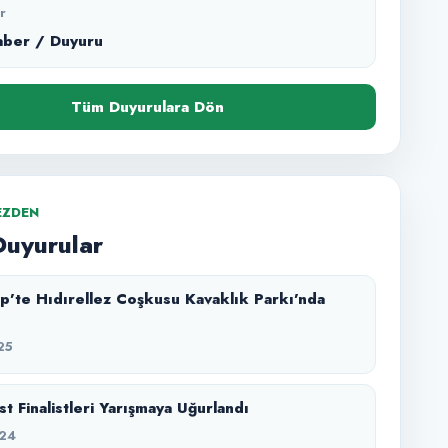
r
aber / Duyuru
Tüm Duyurulara Dön
EZDEN
Duyurular
p’te Hıdırellez Coşkusu Kavaklık Parkı’nda
25
t Finalistleri Yarışmaya Uğurlandı
24