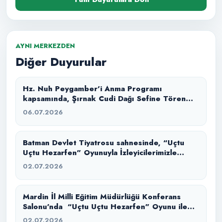
AYNI MERKEZDEN
Diğer Duyurular
Hz. Nuh Peygamber’i Anma Programı
kapsamında, Şırnak Cudi Dağı Sefine Tören
Alanı’nda “Büyük Tufan” masal anlatımı ile
06.07.2026
izleyicilerimizle buluşturduk.
Batman Devlet Tiyatrosu sahnesinde, “Uçtu
Uçtu Hezarfen” Oyunuyla İzleyicilerimizle
Buluştuk.
02.07.2026
Mardin İl Milli Eğitim Müdürlüğü Konferans
Salonu’nda “Uçtu Uçtu Hezarfen” Oyunu ile
İzleyicilerimizle Buluştuk.
02.07.2026