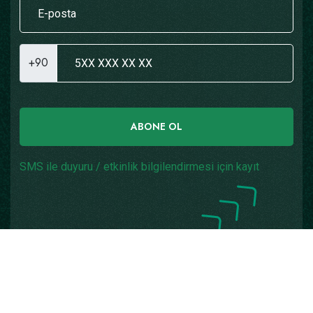
+90
ABONE OL
SMS ile duyuru / etkinlik bilgilendirmesi için kayıt
Copyright © 2026
Yazılım: Teknogaraj
Tüm Hakları
Saklıdır.