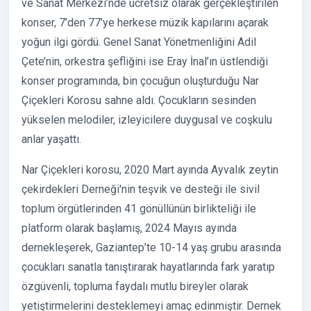
ve Sanat Merkezi’nde ücretsiz olarak gerçekleştirilen
konser, 7’den 77’ye herkese müzik kapılarını açarak
yoğun ilgi gördü. Genel Sanat Yönetmenliğini Adil
Çete’nin, orkestra şefliğini ise Eray İnal’ın üstlendiği
konser programında, bin çocuğun oluşturduğu Nar
Çiçekleri Korosu sahne aldı. Çocukların sesinden
yükselen melodiler, izleyicilere duygusal ve coşkulu
anlar yaşattı.
Nar Çiçekleri korosu, 2020 Mart ayında Ayvalık zeytin
çekirdekleri Derneği'nin teşvik ve desteği ile sivil
toplum örgütlerinden 41 gönüllünün birlikteliği ile
platform olarak başlamış, 2024 Mayıs ayında
dernekleşerek, Gaziantep’te 10-14 yaş grubu arasında
çocukları sanatla tanıştırarak hayatlarında fark yaratıp
özgüvenli, topluma faydalı mutlu bireyler olarak
yetiştirmelerini desteklemeyi amaç edinmiştir. Dernek