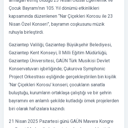
armağan etmiş olduğu 23 Nisan Ulusal Egemenlik ve
Çocuk Bayramı’nın 105. Yıl dönümü etkinlikleri
kapsamında düzenlenen “Nar Çiçekleri Korosu ile 23
Nisan Özel Konseri”, bayramın coşkusunu müzik
ruhuyla birleştirdi.
Gaziantep Valiliği, Gaziantep Büyükşehir Belediyesi,
Gaziantep Kent Konseyi, İl Milli Eğitim Müdürlüğü,
Gaziantep Üniversitesi, GAÜN Türk Musikisi Devlet
Konservatuvarı işbirliğinde; Çukurova Symphonic
Project Orkestrası eşliğinde gerçekleştirilen bin kişilik
‘Nar Çiçekleri Korosu’ konseri; çocukların sanatla
buluştuğu, kurumların ortaklaşa çalıştığı ve bir şehrin
bayramını en anlamlı şekilde kutladığı örnek projelerden
biri olarak hafızalara kazındı.
21 Nisan 2025 Pazartesi günü GAÜN Mavera Kongre