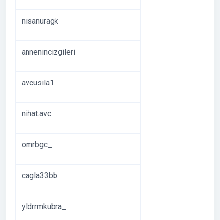
nisanuragk
annenincizgileri
avcusila1
nihat.avc
omrbgc_
cagla33bb
yldrrmkubra_