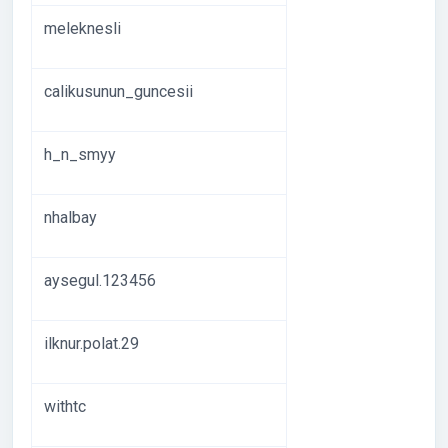
meleknesli
calikusunun_guncesii
h_n_smyy
nhalbay
aysegul.123456
ilknur.polat.29
withtc