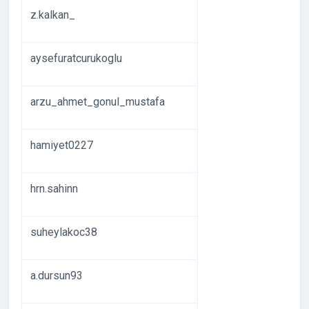
z.kalkan_
aysefuratcurukoglu
arzu_ahmet_gonul_mustafa
hamiyet0227
hrn.sahinn
suheylakoc38
a.dursun93