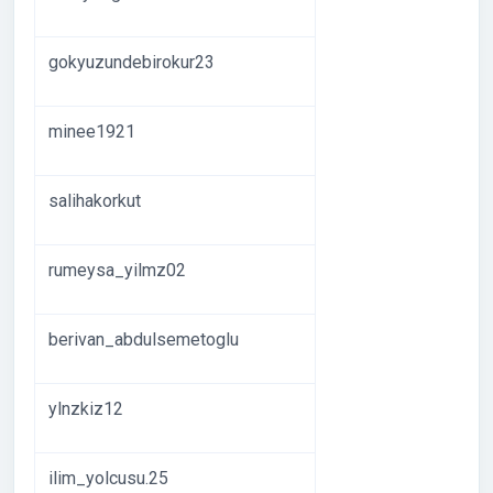
gokyuzundebirokur23
minee1921
salihakorkut
rumeysa_yilmz02
berivan_abdulsemetoglu
ylnzkiz12
ilim_yolcusu.25