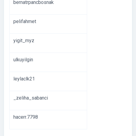
bernatrpancbosnak
pelifahmet
yigit_myz
ulkuyilgin
leylaclk21
_zeliha_sabanci
hacerr.7798