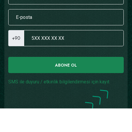
+90
ABONE OL
SMS ile duyuru / etkinlik bilgilendirmesi için kayıt
Copyright © 2026
Yazılım: Teknogaraj
Tüm Hakları
Saklıdır.