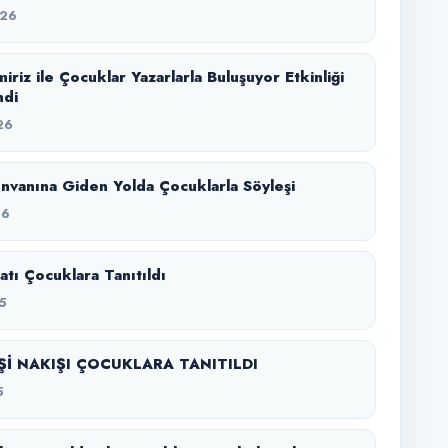
026
iriz ile Çocuklar Yazarlarla Buluşuyor Etkinliği
ndi
26
Ünvanına Giden Yolda Çocuklarla Söyleşi
26
atı Çocuklara Tanıtıldı
5
Şİ NAKIŞI ÇOCUKLARA TANITILDI
5