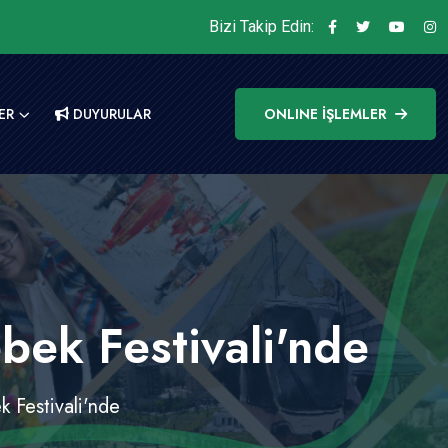
Bizi Takip Edin:
ER
DUYURULAR
ONLINE İŞLEMLER
ek Festivali'nde
Festivali'nde