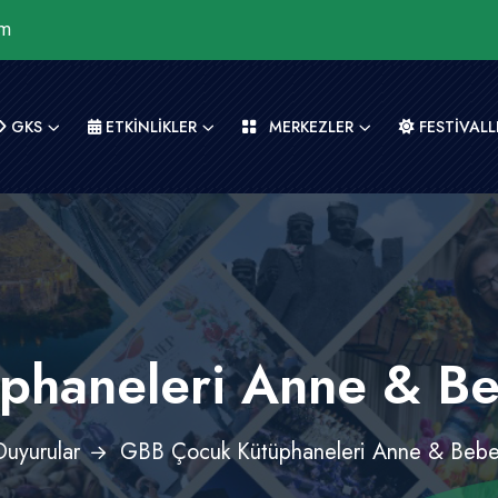
om
GKS
ETKİNLİKLER
MERKEZLER
FESTİVALL
haneleri Anne & Beb
Duyurular
GBB Çocuk Kütüphaneleri Anne & Bebek 