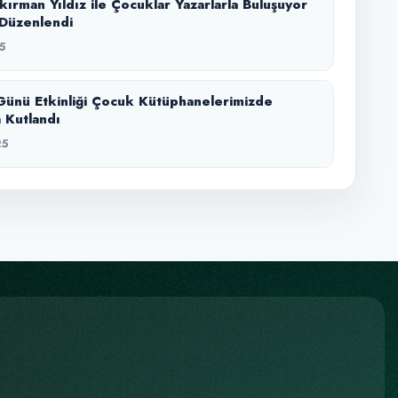
kırman Yıldız ile Çocuklar Yazarlarla Buluşuyor
i Düzenlendi
5
Günü Etkinliği Çocuk Kütüphanelerimizde
 Kutlandı
25