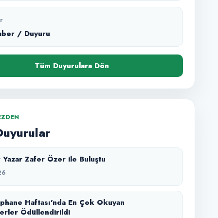
r
aber / Duyuru
Tüm Duyurulara Dön
EZDEN
Duyurular
 Yazar Zafer Özer ile Buluştu
26
üphane Haftası’nda En Çok Okuyan
erler Ödüllendirildi