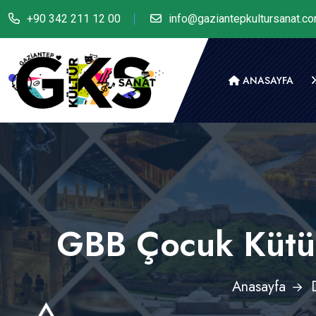
+90 342 211 12 00
info@gaziantepkultursanat.c
ANASAYFA
GBB Çocuk Kütüp
Anasayfa