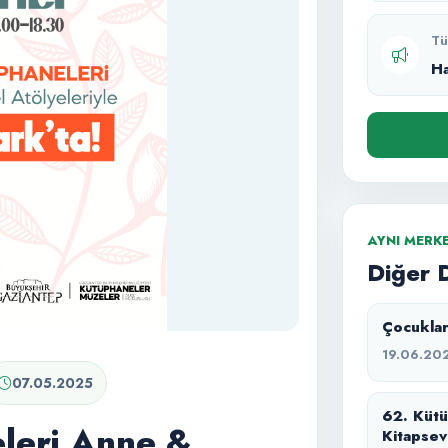
Tü
H
AYNI MERK
Diğer 
Çocuklar
19.06.20
07.05.2025
62. Küt
leri Anne &
Kitapsev