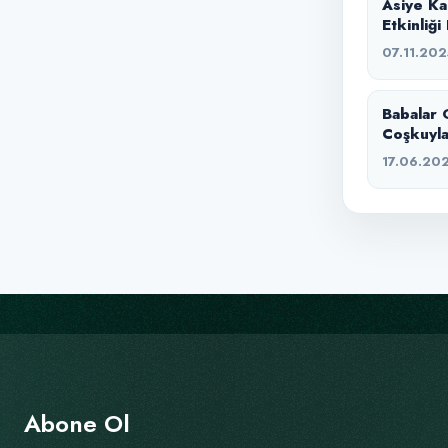
Asiye Ka
Etkinliğ
07.11.202
Babalar 
Coşkuyla
17.06.20
Abone Ol