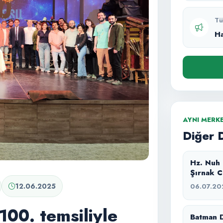
Tü
H
AYNI MERK
Diğer 
Hz. Nuh
Şırnak C
masal anl
12.06.2025
06.07.20
100. temsiliyle
Batman D