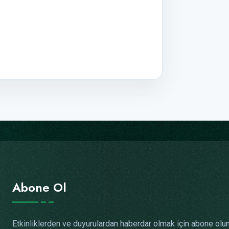
Abone Ol
Etkinliklerden ve duyurulardan haberdar olmak için abone olun