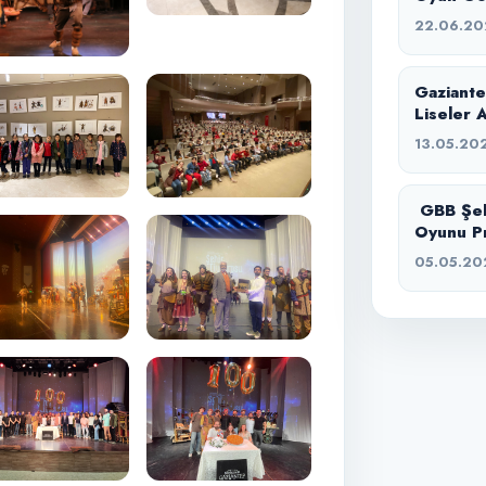
22.06.20
Gaziante
Liseler A
13.05.20
GBB Şehi
Oyunu Pr
05.05.20