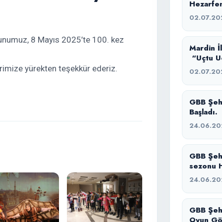
Hezarfen
02.07.20
oyunumuz, 8 Mayıs 2025’te 100. kez
Mardin İ
“Uçtu Uç
Buluştuk
erimize yürekten teşekkür ederiz.
02.07.20
GBB Şehir Tiyatrosu Yazlık Tiyatro Atölyesi
Başladı.
24.06.20
GBB Şeh
sezonu H
sürecimi
24.06.20
GBB Şehi
Oyun Gö