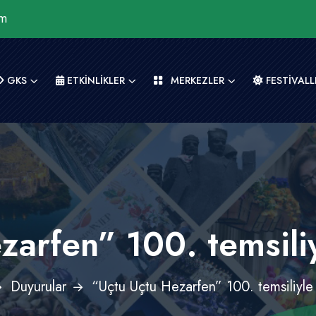
om
GKS
ETKİNLİKLER
MERKEZLER
FESTİVALL
zarfen” 100. temsili
Duyurular
“Uçtu Uçtu Hezarfen” 100. temsiliyl