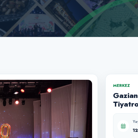
MERKEZ
Gazian
Tiyatr
Ya
1