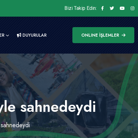
Bizi Takip Edin:
ER
DUYURULAR
ONLINE İŞLEMLER
yle sahnedeydi
e sahnedeydi