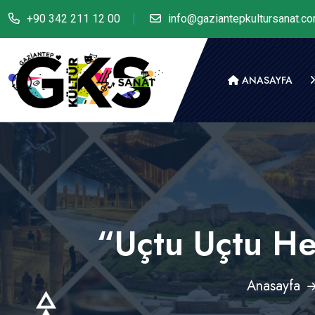
+90 342 211 12 00
info@gaziantepkultursanat.c
ANASAYFA
“Uçtu Uçtu He
Anasayfa