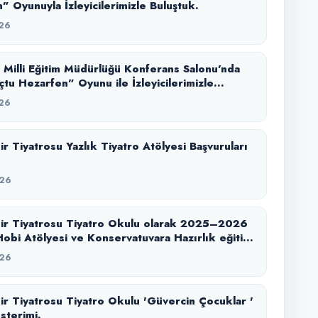
” Oyunuyla İzleyicilerimizle Buluştuk.
26
l Milli Eğitim Müdürlüğü Konferans Salonu’nda
tu Hezarfen” Oyunu ile İzleyicilerimizle
.
26
 Başvuruları
26
ir Tiyatrosu Tiyatro Okulu olarak 2025–2026
obi Atölyesi ve Konservatuvara Hazırlık eğitim
zi başarıyla tamamladık.
26
r Tiyatrosu Tiyatro Okulu 'Güvercin Çocuklar '
sterimi.