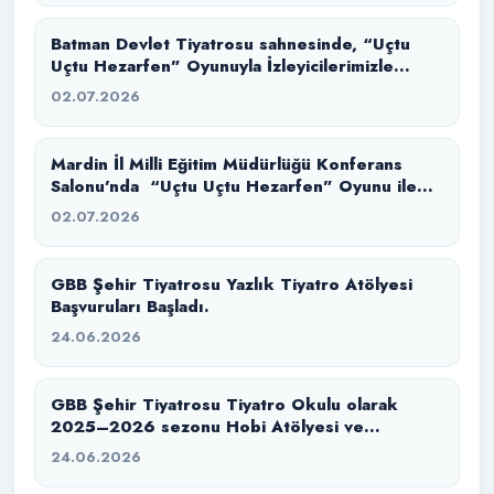
Batman Devlet Tiyatrosu sahnesinde, “Uçtu
Uçtu Hezarfen” Oyunuyla İzleyicilerimizle
Buluştuk.
02.07.2026
Mardin İl Milli Eğitim Müdürlüğü Konferans
Salonu’nda “Uçtu Uçtu Hezarfen” Oyunu ile
İzleyicilerimizle Buluştuk.
02.07.2026
GBB Şehir Tiyatrosu Yazlık Tiyatro Atölyesi
Başvuruları Başladı.
24.06.2026
GBB Şehir Tiyatrosu Tiyatro Okulu olarak
2025–2026 sezonu Hobi Atölyesi ve
Konservatuvara Hazırlık eğitim sürecimizi
24.06.2026
başarıyla tamamladık.