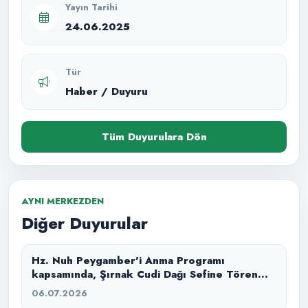
Yayın Tarihi
24.06.2025
Tür
Haber / Duyuru
Tüm Duyurulara Dön
AYNI MERKEZDEN
Diğer Duyurular
Hz. Nuh Peygamber’i Anma Programı
kapsamında, Şırnak Cudi Dağı Sefine Tören
Alanı’nda “Büyük Tufan” masal anlatımı ile
06.07.2026
izleyicilerimizle buluşturduk.