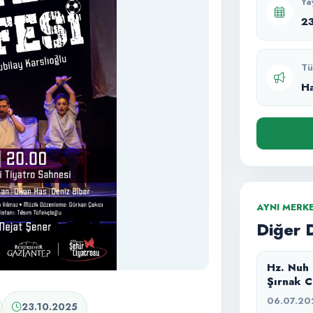
Ya
2
Tü
H
AYNI MERK
Diğer 
Hz. Nuh
Şırnak C
masal anl
06.07.20
23.10.2025