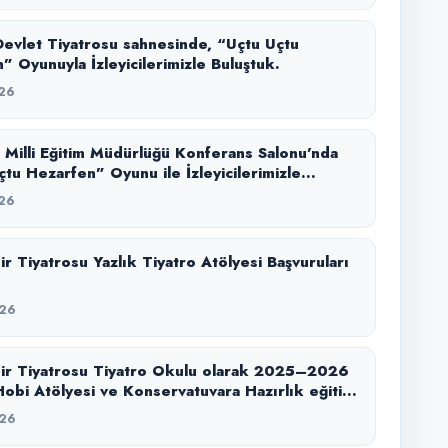
evlet Tiyatrosu sahnesinde, “Uçtu Uçtu
” Oyunuyla İzleyicilerimizle Buluştuk.
26
l Milli Eğitim Müdürlüğü Konferans Salonu’nda
tu Hezarfen” Oyunu ile İzleyicilerimizle
.
26
 Başvuruları
26
ir Tiyatrosu Tiyatro Okulu olarak 2025–2026
obi Atölyesi ve Konservatuvara Hazırlık eğitim
zi başarıyla tamamladık.
26