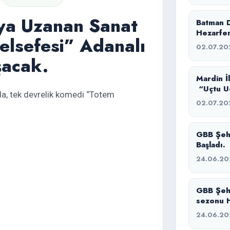
ya Uzanan Sanat
Batman D
Hezarfen
elsefesi” Adanalı
02.07.20
şacak.
Mardin İ
“Uçtu Uç
a, tek devrelik komedi “Totem
Buluştuk
02.07.20
GBB Şehir Tiyatrosu Yazlık Tiyatro Atölyesi
Başladı.
24.06.20
GBB Şeh
sezonu H
sürecimi
24.06.20