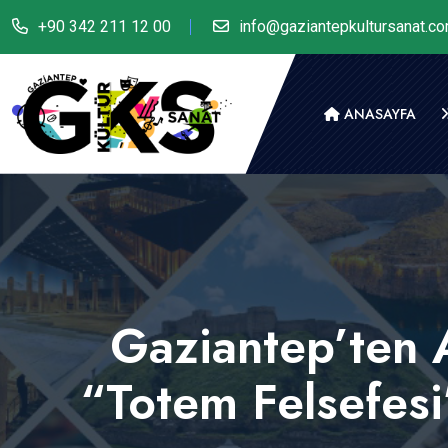
+90 342 211 12 00
info@gaziantepkultursanat.c
ANASAYFA
Gaziantep’ten 
“Totem Felsefesi