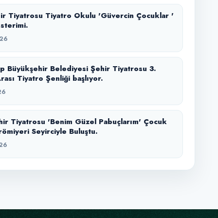
r Tiyatrosu Tiyatro Okulu 'Güvercin Çocuklar '
sterimi.
26
p Büyükşehir Belediyesi Şehir Tiyatrosu 3.
rası Tiyatro Şenliği başlıyor.
26
r Tiyatrosu 'Benim Güzel Pabuçlarım' Çocuk
ömiyeri Seyirciyle Buluştu.
26