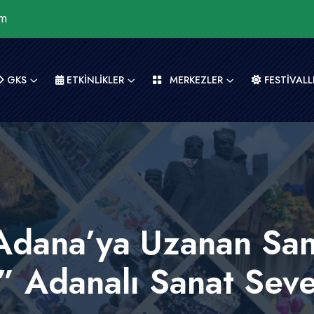
om
GKS
ETKİNLİKLER
MERKEZLER
FESTİVALL
Adana’ya Uzanan Sana
” Adanalı Sanat Seve