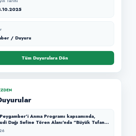
yın Tarihi
3.10.2025
r
aber / Duyuru
Tüm Duyurulara Dön
EZDEN
Duyurular
 Peygamber’i Anma Programı kapsamında,
udi Dağı Sefine Tören Alanı’nda “Büyük Tufan”
atımı ile izleyicilerimizle buluşturduk.
26