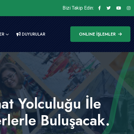
Bizi Takip Edin:
ER
DUYURULAR
ONLINE İŞLEMLER
t Yolculuğu İle
rlerle Buluşacak.