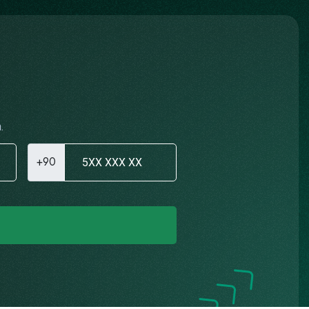
.
+90