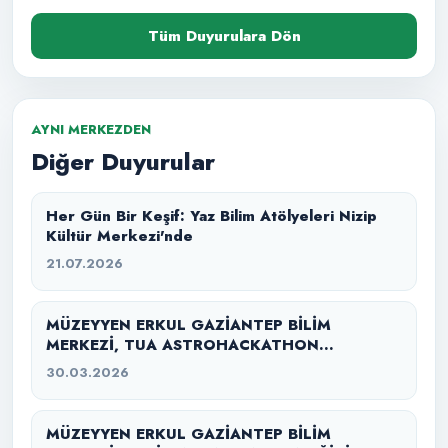
Tüm Duyurulara Dön
AYNI MERKEZDEN
Diğer Duyurular
Her Gün Bir Keşif: Yaz Bilim Atölyeleri Nizip
Kültür Merkezi'nde
21.07.2026
MÜZEYYEN ERKUL GAZİANTEP BİLİM
MERKEZİ, TUA ASTROHACKATHON
GAZİANTEP 2026’YA EV SAHİPLİĞİ YAPTI
30.03.2026
MÜZEYYEN ERKUL GAZİANTEP BİLİM