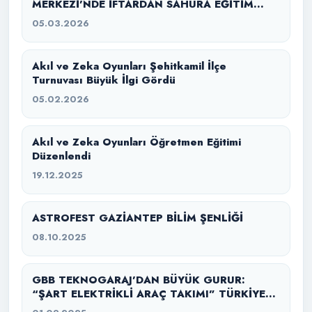
MERKEZİ’NDE İFTARDAN SAHURA EĞİTİM
SEFERBERLİĞİ
05.03.2026
Akıl ve Zeka Oyunları Şehitkamil İlçe
Turnuvası Büyük İlgi Gördü
05.02.2026
Akıl ve Zeka Oyunları Öğretmen Eğitimi
Düzenlendi
19.12.2025
ASTROFEST GAZİANTEP BİLİM ŞENLİĞİ
08.10.2025
GBB TEKNOGARAJ’DAN BÜYÜK GURUR:
“ŞART ELEKTRİKLİ ARAÇ TAKIMI” TÜRKİYE
ŞAMPİYONU