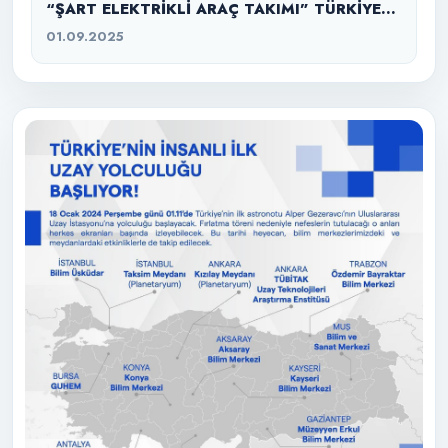
“ŞART ELEKTRİKLİ ARAÇ TAKIMI” TÜRKİYE
ŞAMPİYONU
01.09.2025