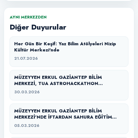
AYNI MERKEZDEN
Diğer Duyurular
Her Gün Bir Keşif: Yaz Bilim Atölyeleri Nizip
Kültür Merkezi'nde
21.07.2026
MÜZEYYEN ERKUL GAZİANTEP BİLİM
MERKEZİ, TUA ASTROHACKATHON
GAZİANTEP 2026’YA EV SAHİPLİĞİ YAPTI
30.03.2026
MÜZEYYEN ERKUL GAZİANTEP BİLİM
MERKEZİ’NDE İFTARDAN SAHURA EĞİTİM
SEFERBERLİĞİ
05.03.2026