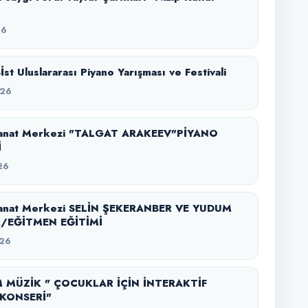
26
-İst Uluslararası Piyano Yarışması ve Festivali
026
anat Merkezi "TALGAT ARAKEEV"PİYANO
İ
26
anat Merkezi SELİN ŞEKERANBER VE YUDUM
/EĞİTMEN EĞİTİMİ
26
 MÜZİK " ÇOCUKLAR İÇİN İNTERAKTİF
KONSERİ"