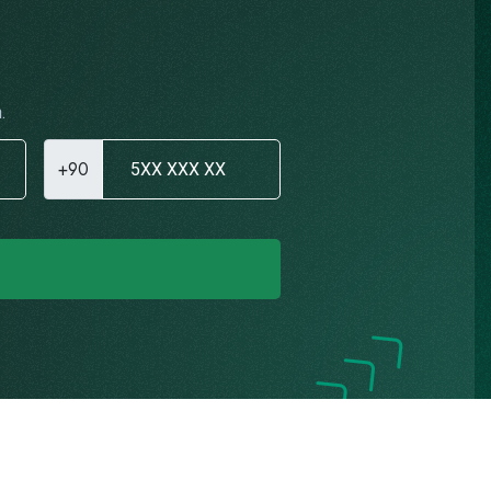
.
+90
Gizlilik Politikası
K.V.K.K. Aydınlatma Metni