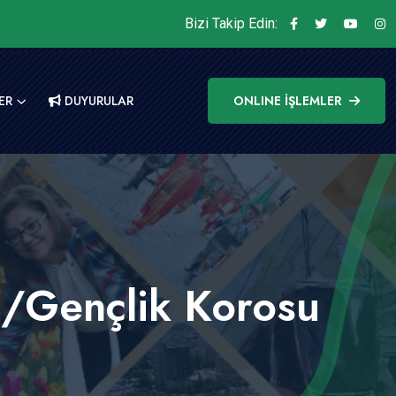
Bizi Takip Edin:
ER
DUYURULAR
ONLINE İŞLEMLER
ı/Gençlik Korosu