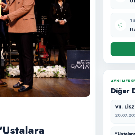
0
Tü
H
AYNI MERK
Diğer 
VII. Lİ
20.07.20
"Ustalara
"Ustalara