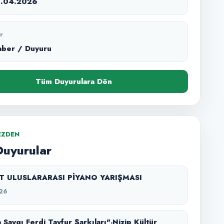
1.04.2026
r
aber / Duyuru
Tüm Duyurulara Dön
EZDEN
Duyurular
SZT ULUSLARARASI PİYANO YARIŞMASI
26
 Saygı Ferdi Tayfur Şarkıları"-Nizip Kültür