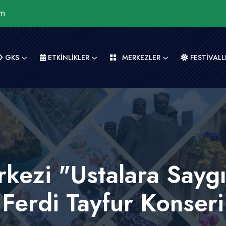
om
GKS
ETKİNLİKLER
MERKEZLER
FESTİVALL
kezi "Ustalara Sayg
Ferdi Tayfur Konseri