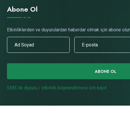
Abone Ol
Etkinliklerden ve duyurulardan haberdar olmak için abone olun
ABONE OL
SMS ile duyuru / etkinlik bilgilendirmesi için kayıt
.