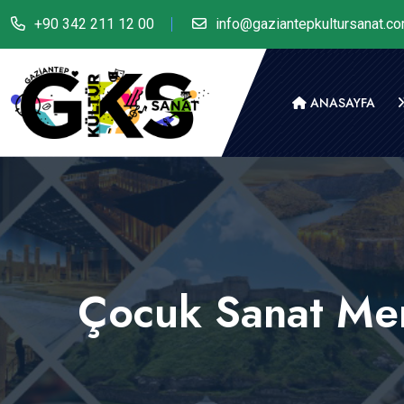
+90 342 211 12 00
info@gaziantepkultursanat.c
ANASAYFA
Çocuk Sanat Mer