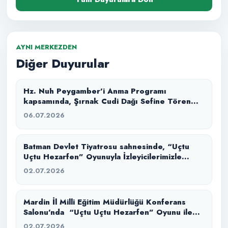
AYNI MERKEZDEN
Diğer Duyurular
Hz. Nuh Peygamber’i Anma Programı
kapsamında, Şırnak Cudi Dağı Sefine Tören
Alanı’nda “Büyük Tufan” masal anlatımı ile
06.07.2026
izleyicilerimizle buluşturduk.
Batman Devlet Tiyatrosu sahnesinde, “Uçtu
Uçtu Hezarfen” Oyunuyla İzleyicilerimizle
Buluştuk.
02.07.2026
Mardin İl Milli Eğitim Müdürlüğü Konferans
Salonu’nda “Uçtu Uçtu Hezarfen” Oyunu ile
İzleyicilerimizle Buluştuk.
02.07.2026