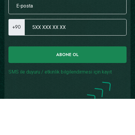
+90
ABONE OL
SMS ile duyuru / etkinlik bilgilendirmesi için kayıt
Copyright © 2026
Yazılım: Teknogaraj
Tüm Hakları
Saklıdır.