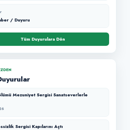
r
aber / Duyuru
Tüm Duyurulara Dön
EZDEN
Duyurular
lümü Mezuniyet Sergisi Sanatseverlerle
26
sizlik Sergisi Kapılarını Açtı