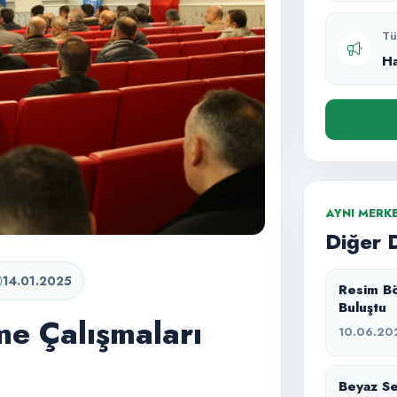
Tü
H
AYNI MERK
Diğer 
14.01.2025
Resim Bö
Buluştu
me Çalışmaları
10.06.20
Beyaz Ses