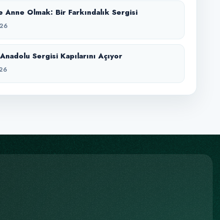
 Anne Olmak: Bir Farkındalık Sergisi
26
Anadolu Sergisi Kapılarını Açıyor
26