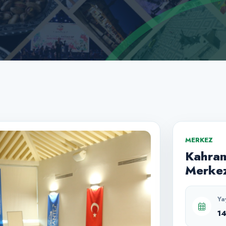
MERKEZ
Kahram
Merkez
Ya
1