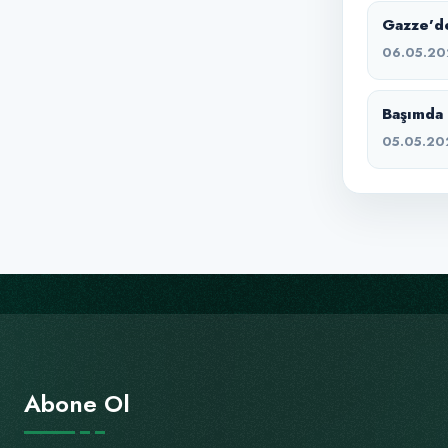
Gazze’de
06.05.20
Başımda 
05.05.20
Abone Ol