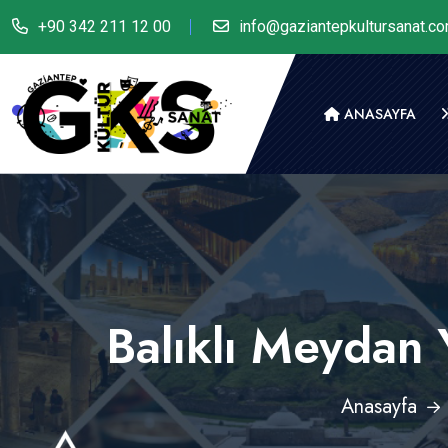
+90 342 211 12 00
info@gaziantepkultursanat.c
ANASAYFA
Balıklı Meydan 
Anasayfa