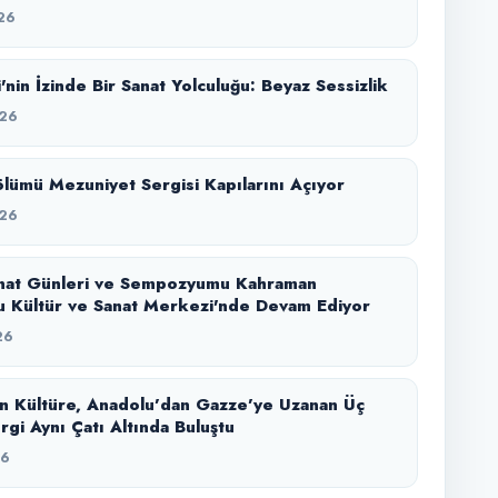
26
'nin İzinde Bir Sanat Yolculuğu: Beyaz Sessizlik
26
lümü Mezuniyet Sergisi Kapılarını Açıyor
26
nat Günleri ve Sempozyumu Kahraman
 Kültür ve Sanat Merkezi'nde Devam Ediyor
26
n Kültüre, Anadolu’dan Gazze’ye Uzanan Üç
rgi Aynı Çatı Altında Buluştu
26