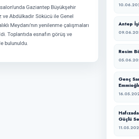
10.06.20
salon'unda Gaziantep Büyükşehir
az ve Abdülkadir Sökücü ile Genel
Antep İşi
alıklı Meydanı’nın yenilenme çalışmaları
09.06.20
ldi. Toplantıda esnafın görüş ve
nde bulunuldu.
Resim Bö
05.06.20
Genç Sa
Emmioğlu
16.05.20
Hafızada
Güçlü Se
11.05.20