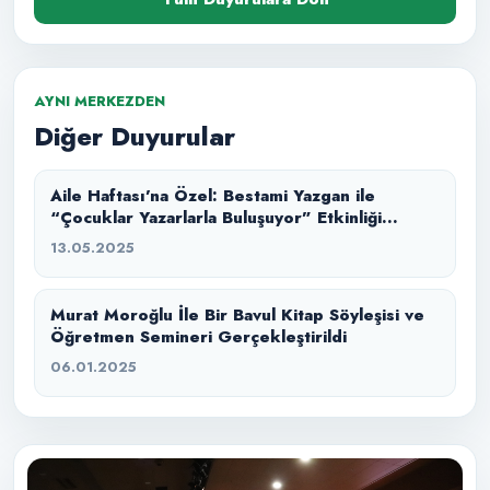
AYNI MERKEZDEN
Diğer Duyurular
Aile Haftası’na Özel: Bestami Yazgan ile
“Çocuklar Yazarlarla Buluşuyor” Etkinliği
Düzenlendi
13.05.2025
Murat Moroğlu İle Bir Bavul Kitap Söyleşisi ve
Öğretmen Semineri Gerçekleştirildi
06.01.2025