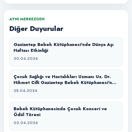
AYNI MERKEZDEN
Diğer Duyurular
Gaziantep Bebek Kütüphanesi'nde Dünya Aşı
Haftası Etkinliği
30.04.2026
Çocuk Sağlığı ve Hastalıkları Uzmanı Uz. Dr.
Hikmet Cilli Gaziantep Bebek Kütüphanesi'nde
Ebeveynler İle Buluştu!
28.04.2026
Bebek Kütüphanesinde Çocuk Konseri ve
Ödül Töreni
02.04.2026