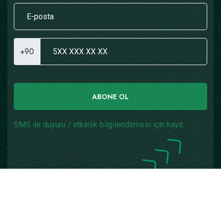
+90
ABONE OL
SMS ile duyuru / etkinlik bilgilendirmesi için kayıt
Copyright © 2026
Yazılım: Teknogaraj
Tüm Hakları
Saklıdır.