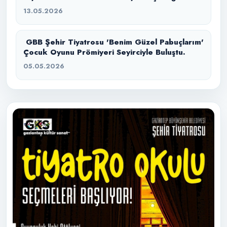
başlıyor.
13.05.2026
GBB Şehir Tiyatrosu 'Benim Güzel Pabuçlarım'
Çocuk Oyunu Prömiyeri Seyirciyle Buluştu.
05.05.2026