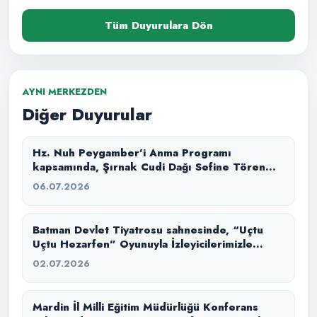
Tüm Duyurulara Dön
AYNI MERKEZDEN
Diğer Duyurular
Hz. Nuh Peygamber’i Anma Programı
kapsamında, Şırnak Cudi Dağı Sefine Tören
Alanı’nda “Büyük Tufan” masal anlatımı ile
06.07.2026
izleyicilerimizle buluşturduk.
Batman Devlet Tiyatrosu sahnesinde, “Uçtu
Uçtu Hezarfen” Oyunuyla İzleyicilerimizle
Buluştuk.
02.07.2026
Mardin İl Milli Eğitim Müdürlüğü Konferans