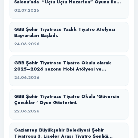
Salonu’nda “Uçtu Uçtu Hezarfen” Oyunu ile
İzleyicilerimizle Buluştuk.
02.07.2026
GBB Şehir Tiyatrosu Yazlık Tiyatro Atölyesi
Başvuruları Başladı.
24.06.2026
GBB Şehir Tiyatrosu Tiyatro Okulu olarak
2025–2026 sezonu Hobi Atölyesi ve
Konservatuvara Hazırlık eğitim sürecimizi
24.06.2026
başarıyla tamamladık.
GBB Şehir Tiyatrosu Tiyatro Okulu 'Güvercin
Çocuklar ' Oyun Gösterimi.
22.06.2026
Gaziantep Büyükşehir Belediyesi Şehir
Tiyatrosu 3. Liseler Arası Tiyatro Şenliği