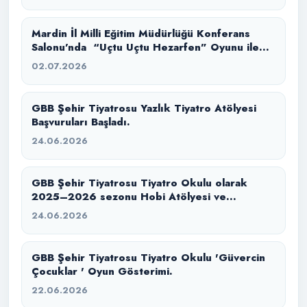
Mardin İl Milli Eğitim Müdürlüğü Konferans
Salonu’nda “Uçtu Uçtu Hezarfen” Oyunu ile
İzleyicilerimizle Buluştuk.
02.07.2026
GBB Şehir Tiyatrosu Yazlık Tiyatro Atölyesi
Başvuruları Başladı.
24.06.2026
GBB Şehir Tiyatrosu Tiyatro Okulu olarak
2025–2026 sezonu Hobi Atölyesi ve
Konservatuvara Hazırlık eğitim sürecimizi
24.06.2026
başarıyla tamamladık.
GBB Şehir Tiyatrosu Tiyatro Okulu 'Güvercin
Çocuklar ' Oyun Gösterimi.
22.06.2026