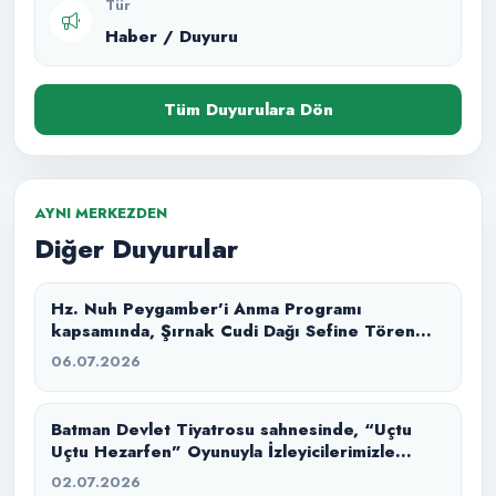
Tür
Haber / Duyuru
Tüm Duyurulara Dön
AYNI MERKEZDEN
Diğer Duyurular
Hz. Nuh Peygamber’i Anma Programı
kapsamında, Şırnak Cudi Dağı Sefine Tören
Alanı’nda “Büyük Tufan” masal anlatımı ile
06.07.2026
izleyicilerimizle buluşturduk.
Batman Devlet Tiyatrosu sahnesinde, “Uçtu
Uçtu Hezarfen” Oyunuyla İzleyicilerimizle
Buluştuk.
02.07.2026