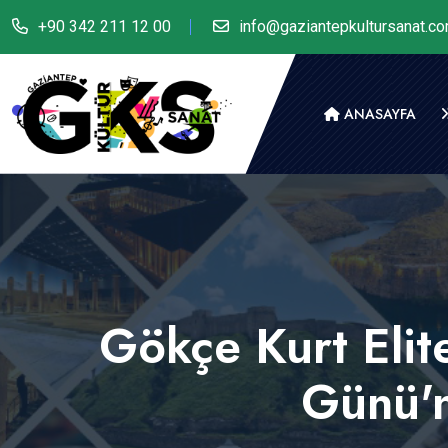
+90 342 211 12 00
info@gaziantepkultursanat.c
ANASAYFA
Gökçe Kurt Elit
Günü'n