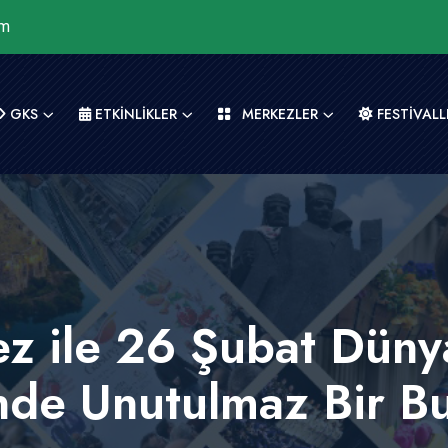
om
GKS
ETKİNLİKLER
MERKEZLER
FESTİVALL
ez ile 26 Şubat Dün
de Unutulmaz Bir B