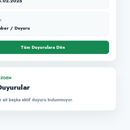
6.02.2025
r
aber / Duyuru
Tüm Duyurulara Dön
EZDEN
Duyurular
 ait başka aktif duyuru bulunmuyor.