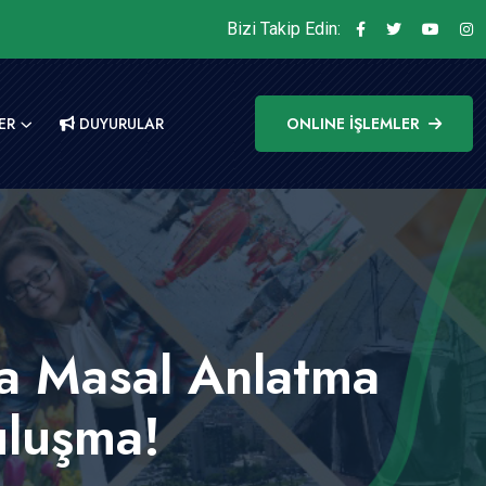
Bizi Takip Edin:
ER
DUYURULAR
ONLINE İŞLEMLER
ya Masal Anlatma
uluşma!