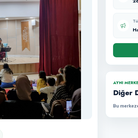
2
Tü
H
AYNI MERK
Diğer 
Bu merkeze