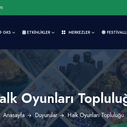
om
GKS
ETKİNLİKLER
MERKEZLER
FESTİVALL
alk Oyunları Toplulu
Anasayfa
Duyurular
Halk Oyunları Topluluğu