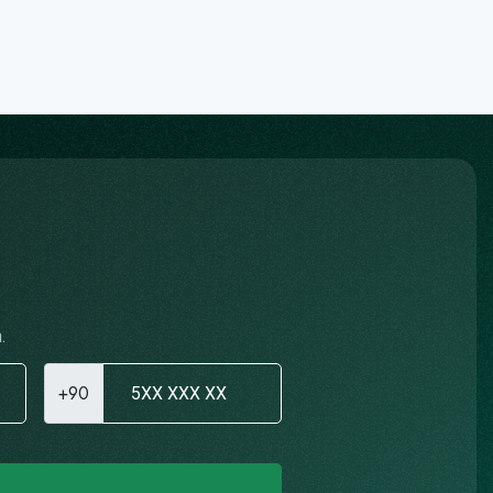
.
+90