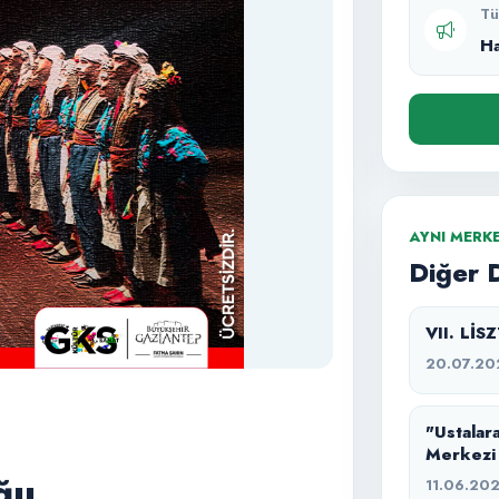
Tü
H
AYNI MERK
Diğer 
VII. Lİ
20.07.20
"Ustalara
Merkezi
ğu
11.06.20