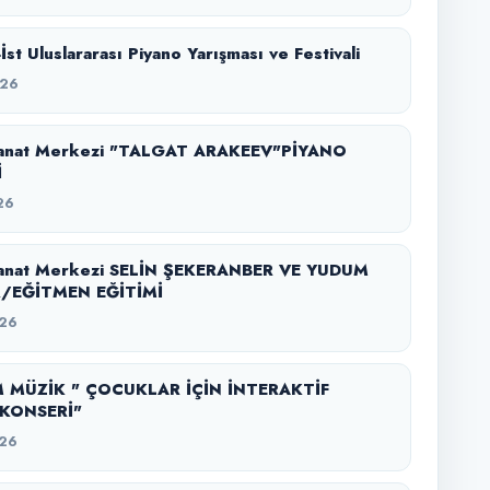
-İst Uluslararası Piyano Yarışması ve Festivali
026
anat Merkezi "TALGAT ARAKEEV"PİYANO
İ
26
anat Merkezi SELİN ŞEKERANBER VE YUDUM
/EĞİTMEN EĞİTİMİ
26
 MÜZİK " ÇOCUKLAR İÇİN İNTERAKTİF
KONSERİ"
26