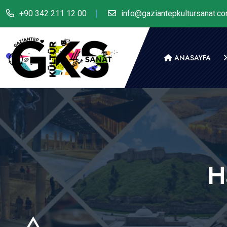
+90 342 211 12 00
info@gaziantepkultursanat.c
ANASAYFA
H