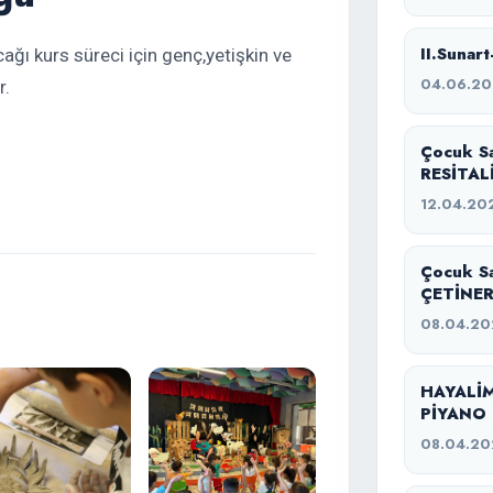
II.Sunart
ağı kurs süreci için genç,yetişkin ve
04.06.2
r.
Çocuk S
RESİTAL
12.04.20
Çocuk S
ÇETİNER
08.04.20
HAYALİM
PİYANO 
08.04.20