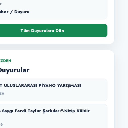
r
aber / Duyuru
Tüm Duyurulara Dön
EZDEN
Duyurular
SZT ULUSLARARASI PİYANO YARIŞMASI
26
 Saygı Ferdi Tayfur Şarkıları"-Nizip Kültür
26