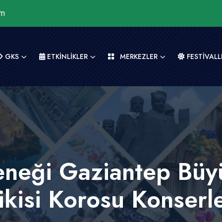
om
GKS
ETKİNLİKLER
MERKEZLER
FESTİVALL
eneği Gaziantep Büy
isi Korosu Konserler