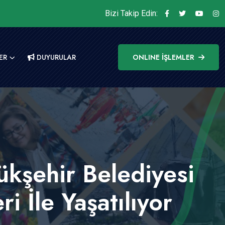
Bizi Takip Edin:
ER
DUYURULAR
ONLINE İŞLEMLER
ükşehir Belediyesi
i İle Yaşatılıyor