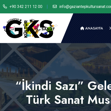
+90 342 211 12 00
info@gaziantepkultursanat.c
ANASAYFA
“İkindi Sazı” Gel
Türk Sanat Musik