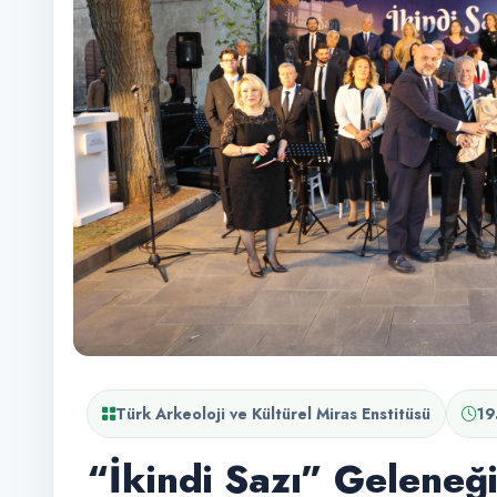
Türk Arkeoloji ve Kültürel Miras Enstitüsü
19
“İkindi Sazı” Geleneğ