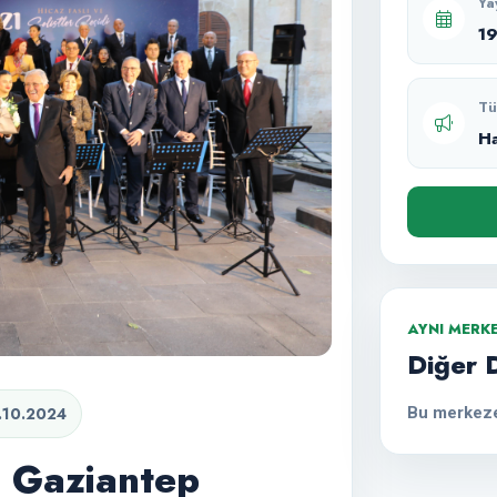
Ya
1
Tü
H
AYNI MERK
Diğer 
Bu merkeze
.10.2024
i Gaziantep