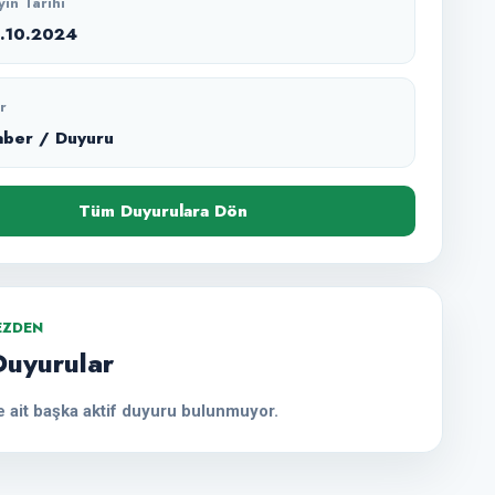
yın Tarihi
9.10.2024
r
aber / Duyuru
Tüm Duyurulara Dön
EZDEN
Duyurular
 ait başka aktif duyuru bulunmuyor.