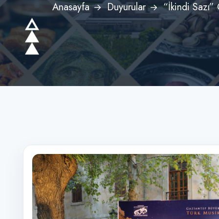
Anasayfa
Duyurular
“İkindi Sazı”