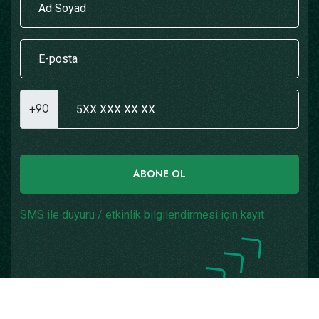
+90
ABONE OL
SMS ile duyuru / etkinlik bilgilendirmesi için kayıt
Copyright © 2026
Yazılım: Teknogaraj
Tüm Hakları