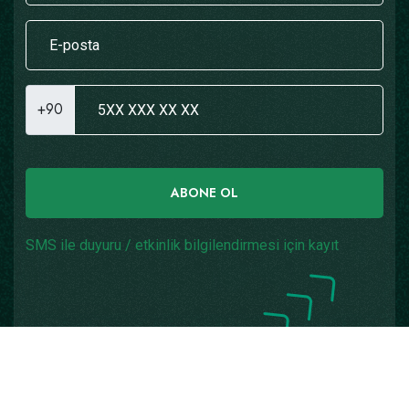
+90
ABONE OL
SMS ile duyuru / etkinlik bilgilendirmesi için kayıt
Copyright © 2026
Yazılım: Teknogaraj
Tüm Hakları
Saklıdır.