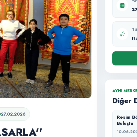
Ya
2
Tü
H
AYNI MERK
Diğer 
27.02.2026
Resim Bö
Buluştu
ASARLA''
10.06.20