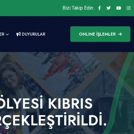
Bizi Takip Edin:
ER
DUYURULAR
ONLINE İŞLEMLER
ÖLYESİ KIBRIS
ÇEKLEŞTİRİLDİ.