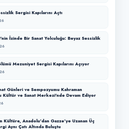
sizlik Sergisi Kapılarını Açtı
26
'nin İzinde Bir Sanat Yolculuğu: Beyaz Sessizlik
26
lümü Mezuniyet Sergisi Kapılarını Açıyor
26
nat Günleri ve Sempozyumu Kahraman
 Kültür ve Sanat Merkezi'nde Devam Ediyor
26
n Kültüre, Anadolu’dan Gazze’ye Uzanan Üç
rgi Aynı Çatı Altında Buluştu