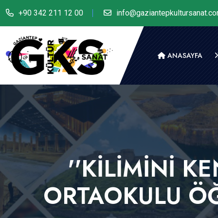
+90 342 211 12 00
info@gaziantepkultursanat.c
ANASAYFA
''KİLİMİNİ K
ORTAOKULU ÖĞR