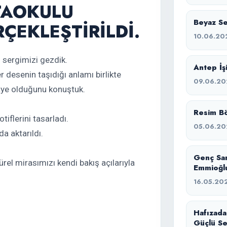
RTAOKULU
Beyaz Ses
RÇEKLEŞTİRİLDİ.
10.06.20
 sergimizi gezdik.
Antep İşi
er desenin taşıdığı anlamı birlikte
09.06.20
kâye olduğunu konuştuk.
Resim Bö
flerini tasarladı.
05.06.20
a aktarıldı.
Genç Sa
rel mirasımızı kendi bakış açılarıyla
Emmioğlu
16.05.20
Hafızada
Güçlü Se