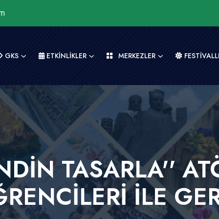
om
GKS
ETKİNLİKLER
MERKEZLER
FESTİVALL
ENDİN TASARLA'' AT
ENCİLERİ İLE GER