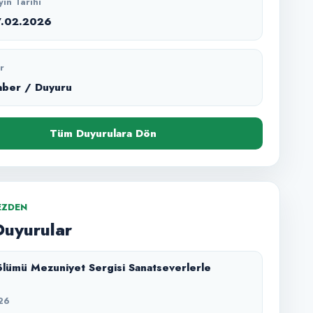
yın Tarihi
7.02.2026
r
aber / Duyuru
Tüm Duyurulara Dön
EZDEN
Duyurular
lümü Mezuniyet Sergisi Sanatseverlerle
26