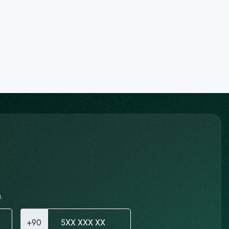
.
+90