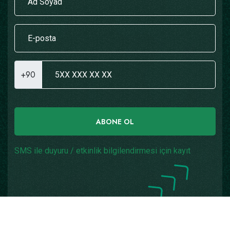
+90
ABONE OL
SMS ile duyuru / etkinlik bilgilendirmesi için kayıt
Copyright © 2026
Yazılım: Teknogaraj
Tüm Hakları