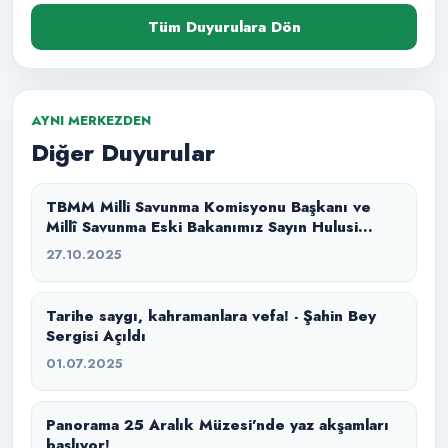
Tüm Duyurulara Dön
AYNI MERKEZDEN
Diğer Duyurular
TBMM Milli Savunma Komisyonu Başkanı ve
Millî Savunma Eski Bakanımız Sayın Hulusi
Akar, müzemizde sivil toplum kuruluşu
27.10.2025
temsilcileriyle bir araya geldi.
Tarihe saygı, kahramanlara vefa! - Şahin Bey
Sergisi Açıldı
01.07.2025
Panorama 25 Aralık Müzesi’nde yaz akşamları
başlıyor!