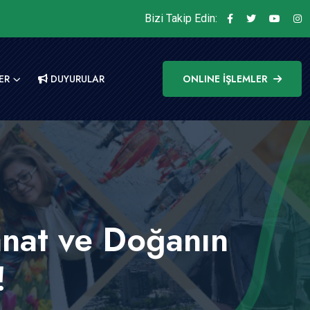
Bizi Takip Edin:
ER
DUYURULAR
ONLINE İŞLEMLER
anat ve Doğanın
!