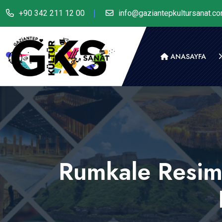
+90 342 211 12 00
info@gaziantepkultursanat.c
ANASAYFA
Rumkale Resim 