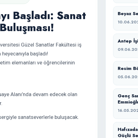
yı Başladı: Sanat
Beyaz Ses
10.06.20
 Buluşması!
Antep İşi
ersitesi Güzel Sanatlar Fakültesi iş
09.06.20
 heyecanıyla başladı!
tim elemanları ve öğrencilerinin
Resim Bö
05.06.20
Fuaye Alanı’nda devam edecek olan
Genç Sa
Emmioğlu
r.
16.05.20
sergiyle sanatseverlerle buluşacak.
Hafızada
Güçlü Se