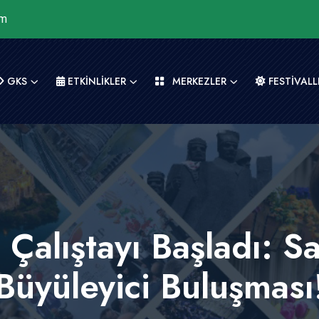
om
GKS
ETKİNLİKLER
MERKEZLER
FESTİVALL
Çalıştayı Başladı: S
Büyüleyici Buluşması