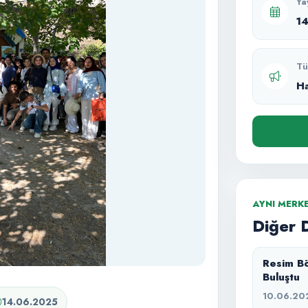
Ya
1
Tü
H
AYNI MERK
Diğer 
Resim Bö
Buluştu
10.06.20
14.06.2025