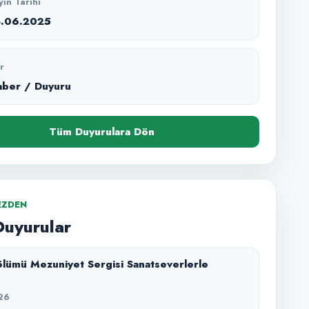
yın Tarihi
4.06.2025
r
aber / Duyuru
Tüm Duyurulara Dön
EZDEN
Duyurular
lümü Mezuniyet Sergisi Sanatseverlerle
26