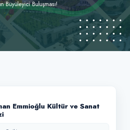
n Büyüleyici Buluşması!
an Emmioğlu Kültür ve Sanat
i