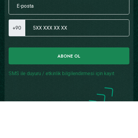
+90
ABONE OL
SMS ile duyuru / etkinlik bilgilendirmesi için kayıt
Copyright © 2026
Yazılım: Teknogaraj
Tüm Hakları
Saklıdır.