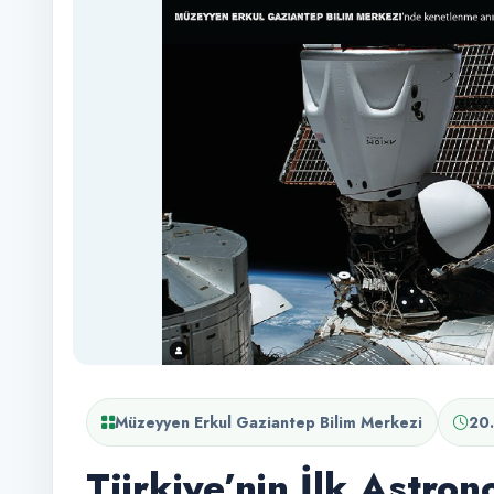
Müzeyyen Erkul Gaziantep Bilim Merkezi
20
Türkiye’nin İlk Astron