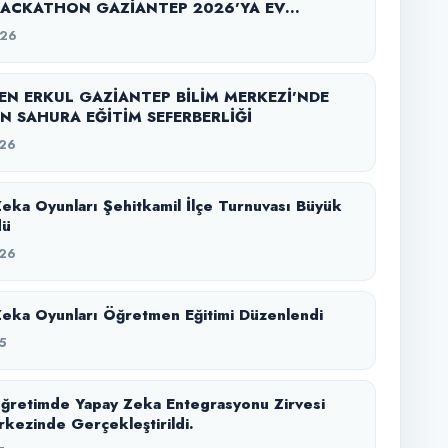
ACKATHON GAZİANTEP 2026’YA EV
Ğİ YAPTI
026
N ERKUL GAZİANTEP BİLİM MERKEZİ’NDE
N SAHURA EĞİTİM SEFERBERLİĞİ
26
Zeka Oyunları Şehitkamil İlçe Turnuvası Büyük
dü
26
Zeka Oyunları Öğretmen Eğitimi Düzenlendi
5
ğretimde Yapay Zeka Entegrasyonu Zirvesi
rkezinde Gerçekleştirildi.