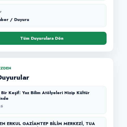
r
aber / Duyuru
Tüm Duyurulara Dön
EZDEN
Duyurular
Yaz Bilim Atölyeleri Nizip Kültür
'nde
26
N ERKUL GAZİANTEP BİLİM MERKEZİ, TUA