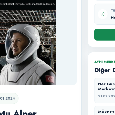
Tü
H
AYNI MERK
Diğer 
Her Gün Bir Keşif: 
Merkezi
21.07.20
.01.2024
otu Alper
MÜZEYYE