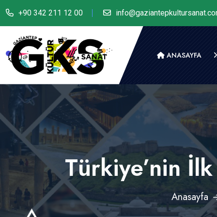
+90 342 211 12 00
info@gaziantepkultursanat.c
ANASAYFA
Türkiye’nin İl
Anasayfa