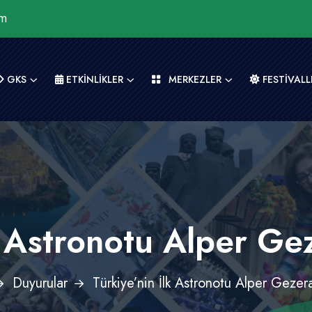
om
GKS
ETKİNLİKLER
MERKEZLER
FESTİVALL
k Astronotu Alper G
Duyurular
Türkiye’nin İlk Astronotu Alper Geze