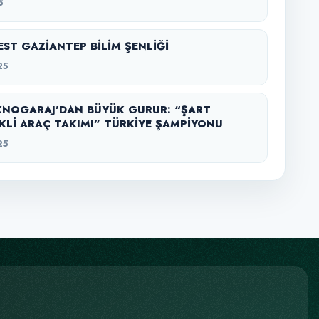
5
ST GAZİANTEP BİLİM ŞENLİĞİ
25
KNOGARAJ’DAN BÜYÜK GURUR: “ŞART
KLİ ARAÇ TAKIMI” TÜRKİYE ŞAMPİYONU
25