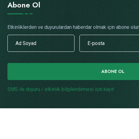
Abone Ol
Etkinliklerden ve duyurulardan haberdar olmak için abone olun
ABONE OL
SMS ile duyuru / etkinlik bilgilendirmesi için kayıt
.