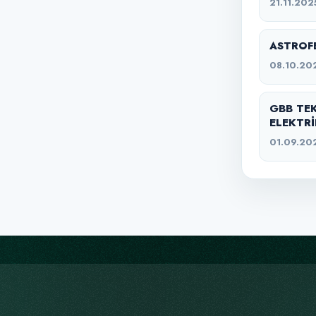
21.11.202
ASTROFE
08.10.20
GBB TE
ELEKTRİ
01.09.20