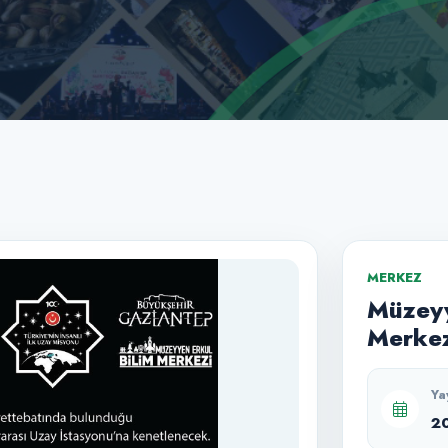
MERKEZ
Müzeyy
Merkez
Ya
2