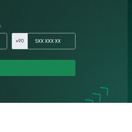
.
+90
Gizlilik Politikası
K.V.K.K. Aydınlatma Metni