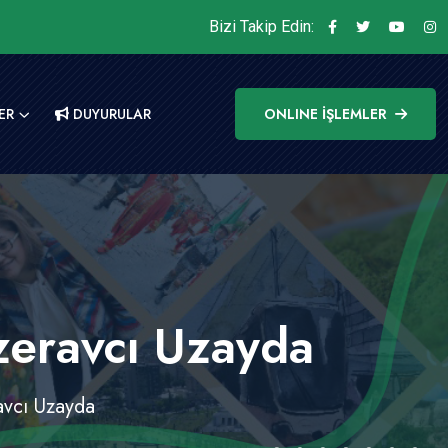
Bizi Takip Edin:
ER
DUYURULAR
ONLINE İŞLEMLER
ezeravcı Uzayda
ravcı Uzayda