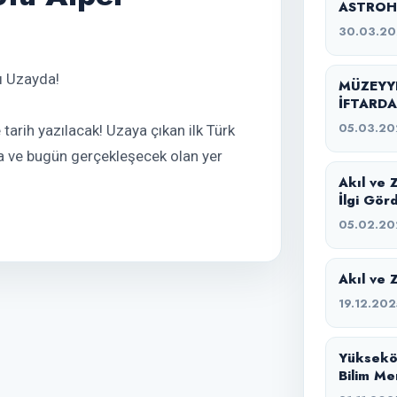
ASTROH
SAHİPLİ
30.03.2
cı Uzayda!
MÜZEYYE
İFTARDA
05.03.20
 tarih yazılacak! Uzaya çıkan ilk Türk
a ve bugün gerçekleşecek olan yer
Akıl ve 
İlgi Gör
05.02.20
Akıl ve 
19.12.202
Yüksekö
Bilim Me