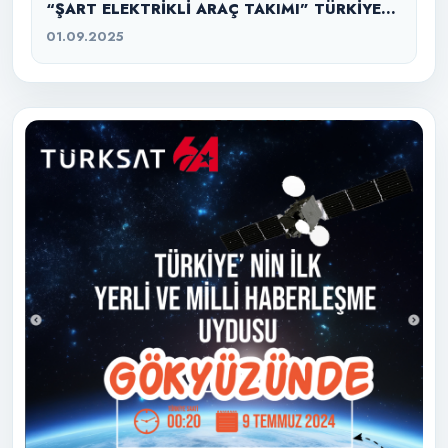
“ŞART ELEKTRİKLİ ARAÇ TAKIMI” TÜRKİYE
ŞAMPİYONU
01.09.2025