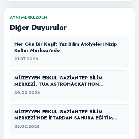
AYNI MERKEZDEN
Diğer Duyurular
Her Gün Bir Keşif: Yaz Bilim Atölyeleri Nizip
Kültür Merkezi'nde
21.07.2026
MÜZEYYEN ERKUL GAZİANTEP BİLİM
MERKEZİ, TUA ASTROHACKATHON
GAZİANTEP 2026’YA EV SAHİPLİĞİ YAPTI
30.03.2026
MÜZEYYEN ERKUL GAZİANTEP BİLİM
MERKEZİ’NDE İFTARDAN SAHURA EĞİTİM
SEFERBERLİĞİ
05.03.2026