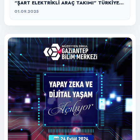
“ŞART ELEKTRİKLİ ARAÇ TAKIMI” TÜRKİYE
ŞAMPİYONU
01.09.2025