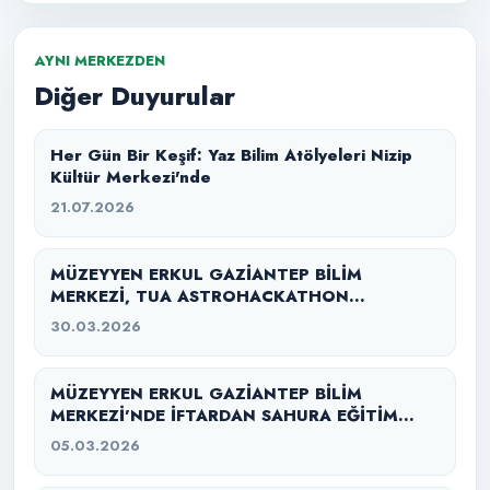
AYNI MERKEZDEN
Diğer Duyurular
Her Gün Bir Keşif: Yaz Bilim Atölyeleri Nizip
Kültür Merkezi'nde
21.07.2026
MÜZEYYEN ERKUL GAZİANTEP BİLİM
MERKEZİ, TUA ASTROHACKATHON
GAZİANTEP 2026’YA EV SAHİPLİĞİ YAPTI
30.03.2026
MÜZEYYEN ERKUL GAZİANTEP BİLİM
MERKEZİ’NDE İFTARDAN SAHURA EĞİTİM
SEFERBERLİĞİ
05.03.2026