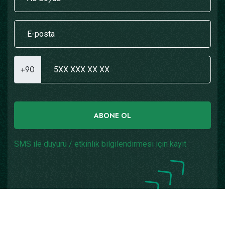
+90
ABONE OL
SMS ile duyuru / etkinlik bilgilendirmesi için kayıt
Copyright © 2026
Yazılım: Teknogaraj
Tüm Hakları
Saklıdır.