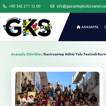
+90 342 211 12 00
info@gaziantepkultursanat.c
ANASAYFA
Anasayfa
/
Etkinlikler
/
Gastroantep Kültür Yolu Festivali-Kort