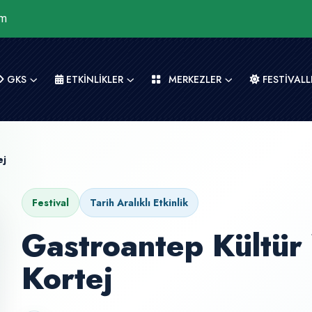
om
GKS
ETKİNLİKLER
MERKEZLER
FESTİVALL
ej
Festival
Tarih Aralıklı Etkinlik
Gastroantep Kültür Y
Kortej