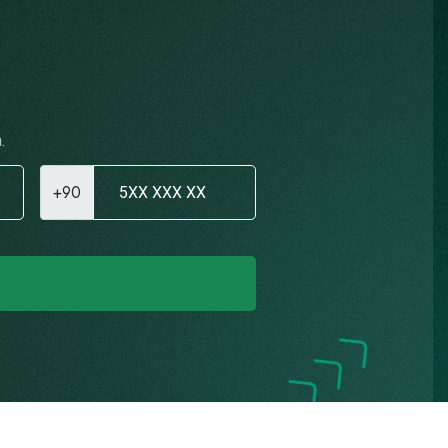
.
+90