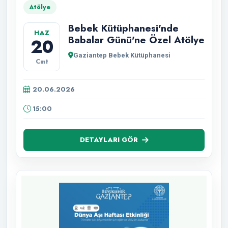
Atölye
Bebek Kütüphanesi'nde
HAZ
Babalar Günü'ne Özel Atölye
20
Gaziantep Bebek Kütüphanesi
Cmt
20.06.2026
15:00
DETAYLARI GÖR