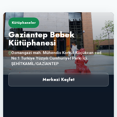
Kütüphaneler
Gaziantep Bebek
Kütüphanesi
Osmangazi mah. Mühendis Korkut Küçükcan cad.
No:1 Turkiye Yüzyılı Cumhuriyet Parkı İçi.
ŞEHİTKAMİL/GAZİANTEP
Merkezi Keşfet