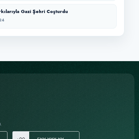
rkılarıyla Gazi Şehri Coşturdu
24
.