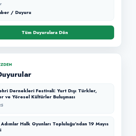
r
aber / Duyuru
Tüm Duyurulara Dön
EZDEN
Duyurular
hri Dernekleri Festivali: Yurt Dışı Türkler,
r ve Yöresel Kültürler Buluşması
25
Adımlar Halk Oyunları Topluluğu’ndan 19 Mayıs
i