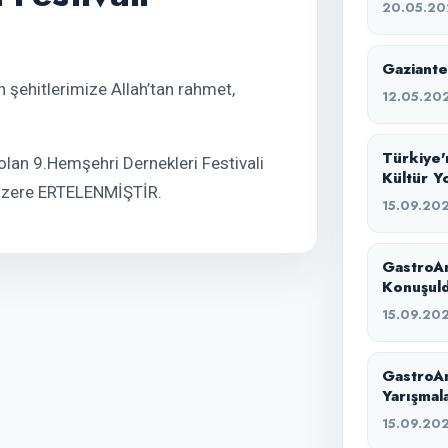
20.05.20
Gaziante
 şehitlerimize Allah’tan rahmet,
12.05.20
Türkiye'
lan 9.Hemşehri Dernekleri Festivali
Kültür Y
üzere ERTELENMİŞTİR.
Geldi
15.09.20
GastroAn
Konuşul
15.09.20
GastroAn
Yarışmal
15.09.20