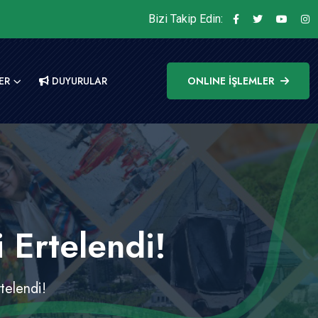
Bizi Takip Edin:
ER
DUYURULAR
ONLINE İŞLEMLER
 Ertelendi!
telendi!