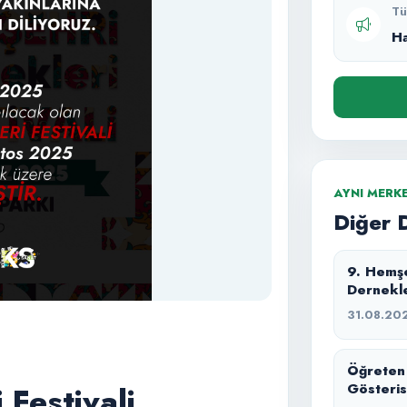
Tü
H
AYNI MERK
Diğer 
9. Hemşe
Dernekle
31.08.20
Öğreten 
Gösteris
Festivali