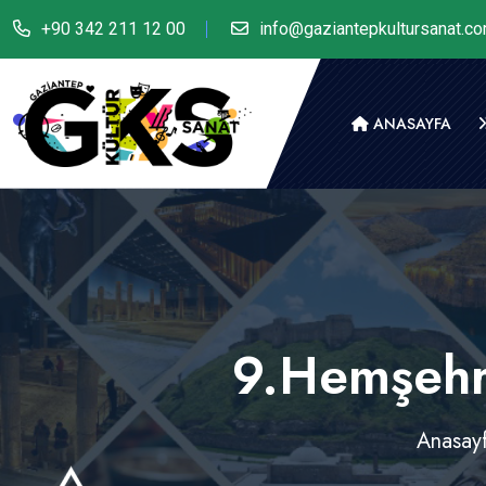
+90 342 211 12 00
info@gaziantepkultursanat.c
ANASAYFA
9.Hemşehri
Anasay