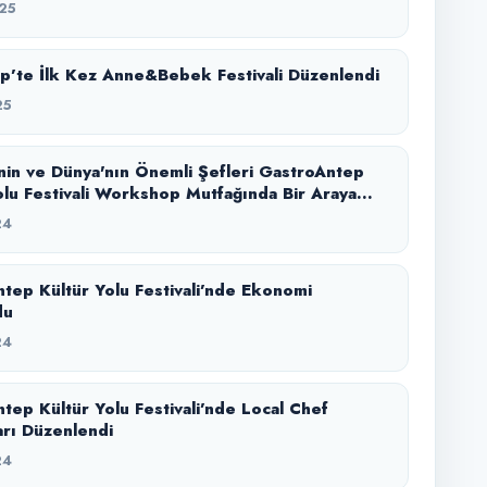
25
p’te İlk Kez Anne&Bebek Festivali Düzenlendi
25
nin ve Dünya'nın Önemli Şefleri GastroAntep
olu Festivali Workshop Mutfağında Bir Araya
24
tep Kültür Yolu Festivali’nde Ekonomi
du
24
tep Kültür Yolu Festivali’nde Local Chef
arı Düzenlendi
24