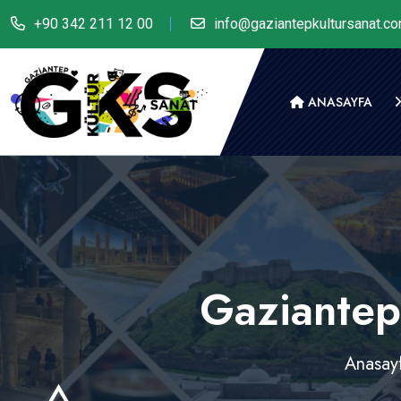
+90 342 211 12 00
info@gaziantepkultursanat.c
ANASAYFA
Gaziantep
Anasay