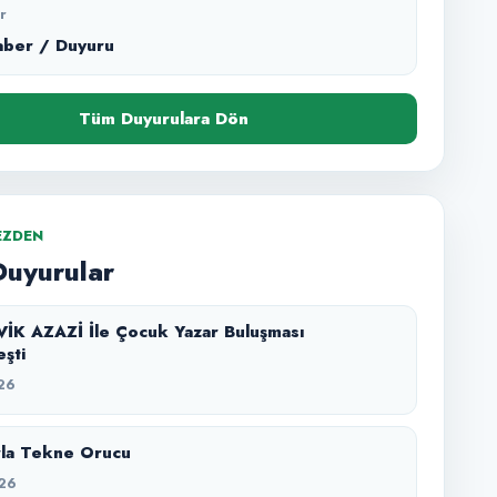
r
aber / Duyuru
Tüm Duyurulara Dön
EZDEN
Duyurular
VİK AZAZİ İle Çocuk Yazar Buluşması
şti
26
rla Tekne Orucu
26