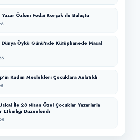
 Yazar Özlem Fedai Korçak ile Buluştu
26
t Dünya Öykü Günü’nde Kütüphanede Masal
26
p’in Kadim Meslekleri Çocuklara Anlatıldı
25
Uskal İle 23 Nisan Özel Çocuklar Yazarlarla
r Etkinliği Düzenlendi
25