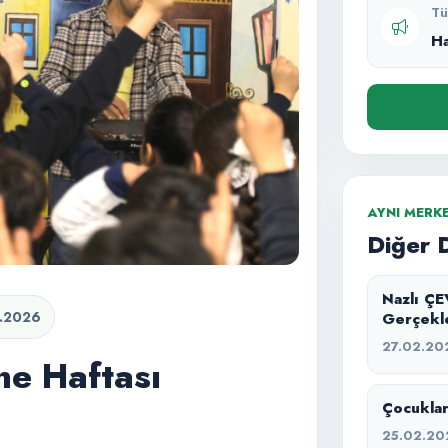
Tü
H
AYNI MERK
Diğer 
Nazlı ÇE
.2026
Gerçekle
27.02.20
ne Haftası
Çocukla
25.02.20