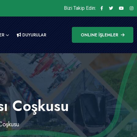
Bizi Takip Edin:
ER
DUYURULAR
ONLINE İŞLEMLER
sı Coşkusu
Coşkusu