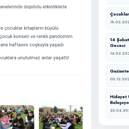
nelerinde dopdolu etkinliklerle
Çocuklar
18.02.20
e çocuklar kitapların büyülü
 çocuk konseri ve renkli pandomim
14 Şuba
hane haftasını coşkuyla yaşadı.
Gecesi
14.02.20
ocuklara unutulmaz anlar yaşattı!
Gaziante
05.12.20
Hidayet 
Buluşuyo
25.04.20