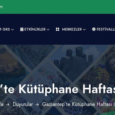
om
GKS
ETKİNLİKLER
MERKEZLER
FESTİVALL
’te Kütüphane Hafta
fa
Duyurular
Gaziantep’te Kütüphane Haftası 