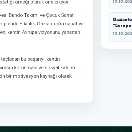
10.10.20
tetiği örneği olarak öne çıkıyor.
yesi Bando Takımı ve Çocuk Sanat
Gaziante
ilendi. Etkinlik, Gaziantep’in sanat ve
“Europe
ken, kentin Avrupa vizyonunu yansıtan
10.10.20
taçlanan bu başarıyı, kentin
 mirasın korunması ve sosyal katılım
için bir motivasyon kaynağı olarak