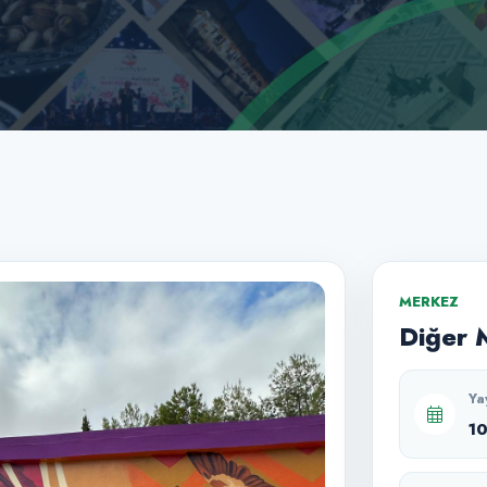
MERKEZ
Diğer 
Ya
1