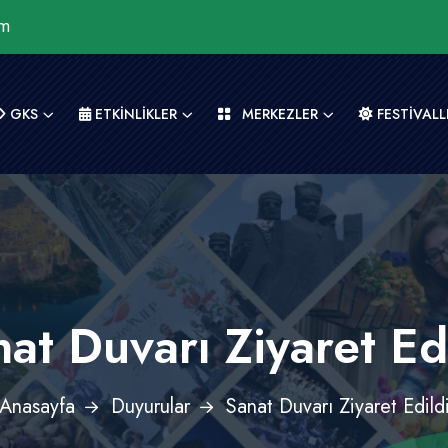
om
GKS
ETKİNLİKLER
MERKEZLER
FESTİVALL
at Duvarı Ziyaret Ed
Anasayfa
Duyurular
Sanat Duvarı Ziyaret Edild