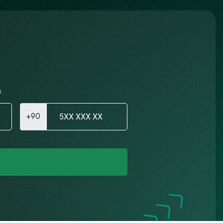
.
+90