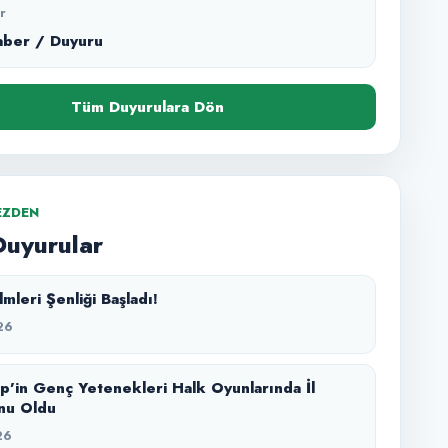
r
aber / Duyuru
Tüm Duyurulara Dön
EZDEN
Duyurular
mleri Şenliği Başladı!
26
p’in Genç Yetenekleri Halk Oyunlarında İl
nu Oldu
26