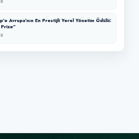
25
p’e Avrupa’nın En Prestijli Yerel Yönetim Ödülü:
 Prize”
25