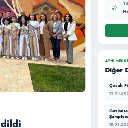
Tü
H
AYNI MERK
Diğer 
Çocuk Fil
13.04.20
Gaziante
Şampiyo
dildi
18.03.20