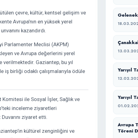
ülen çevre, kültür, kentsel gelişim ve
Geleneks
kente Avrupa’nın en yüksek yerel
18.03.20
unvanını kazandırdı.
Çanakkal
eyi Parlamenter Meclisi (AKPM)
13.03.20
kleyen ve Avrupa değerlerini yerel
 verilmektedir. Gaziantep, bu yıl
Yarıyıl 
 iş birliği odaklı çalışmalarıyla ödüle
12.02.20
Yarıyıl T
omitesi ile Sosyal İşler, Sağlık ve
01.02.20
’teki inceleme ziyaretleri
Duvarını ziyaret etti.
Avrupa T
Töreni D
ziantep’in kültürel zenginliğini ve