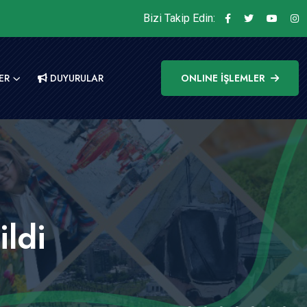
Bizi Takip Edin:
ER
DUYURULAR
ONLINE İŞLEMLER
ildi
i