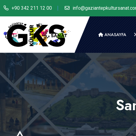
+90 342 211 12 00
info@gaziantepkultursanat.c
ANASAYFA
San