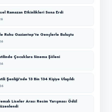
el Ramazan Etkinlikleri Sona Erdi
26
e Ruhu Gaziantep’te Gençlerle Buluştu
26
Tatilinde Çocuklara Sinema Şöleni
26
atili Şenliği’nde 13 Bin 134 Kişiye Ulaşıldı
26
emalı Liseler Arası Resim Yarışması Ödül
üzenlendi