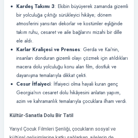
Kardeş Takımı 3
: Ekibin büyüyerek zamanda gizemli
bir yolculuğa çıktığı sürükleyici hikâye; dönem
atmosferini yansıtan dekorlar ve kostümler eşliğinde
takım ruhu, cesaret ve aile bağlarını mizahi bir dille
ele aldı.
Karlar Kraliçesi ve Prenses
: Gerda ve Kai’nin,
insanları donduran gizemli olayı çözmek için atıldıkları
macera dolu yolculuğu konu alan film, dostluk ve
dayanışma temalarıyla dikkat çekti.
Cesur İtfaiyeci
: İtfaiyeci olma hayali kuran genç
Georgia’nın cesaret dolu hikâyesini anlatan yapım,
azim ve kahramanlık temalarıyla çocuklara ilham verdi.
Kültür-Sanatla Dolu Bir Tatil
Yarıyıl Çocuk Filmleri Şenliği, çocukların sosyal ve
kültürel gelişimlerine katkı sağlarken, ailelerin de