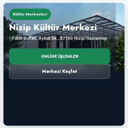
Kültür Merkezleri
Nizip Kültür Merkezi
Fatih Sultan, Aykut Sk., 27700 Nizip/Gaziantep
ONLINE İŞLEMLER
Merkezi Keşfet