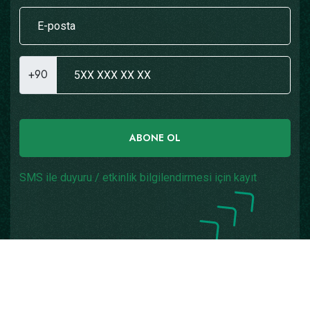
+90
ABONE OL
SMS ile duyuru / etkinlik bilgilendirmesi için kayıt
Copyright © 2026
Yazılım: Teknogaraj
Tüm Hakları
Saklıdır.