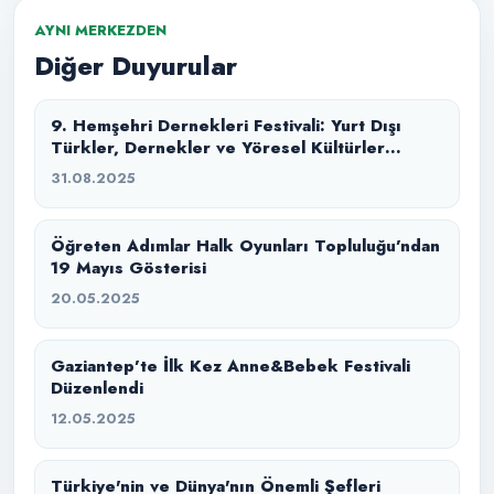
AYNI MERKEZDEN
Diğer Duyurular
9. Hemşehri Dernekleri Festivali: Yurt Dışı
Türkler, Dernekler ve Yöresel Kültürler
Buluşması
31.08.2025
Öğreten Adımlar Halk Oyunları Topluluğu’ndan
19 Mayıs Gösterisi
20.05.2025
Gaziantep’te İlk Kez Anne&Bebek Festivali
Düzenlendi
12.05.2025
Türkiye'nin ve Dünya'nın Önemli Şefleri