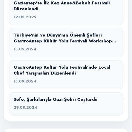
Gaziantep’te İlk Kez Anne&Bebek Festivali
Düzenlendi
12.05.2025
Türkiye'nin ve Dünya'nın Önemli Şefleri
GastroAntep Kültür Yolu Festivali Workshop
Mutfağında Bir Araya Geldi
15.09.2024
GastroAntep Kültür Yolu Festivali’nde Local
Chef Yarışmaları Düzenlendi
15.09.2024
Sefo, Şarkılarıyla Gazi Şehri Coşturdu
29.08.2024