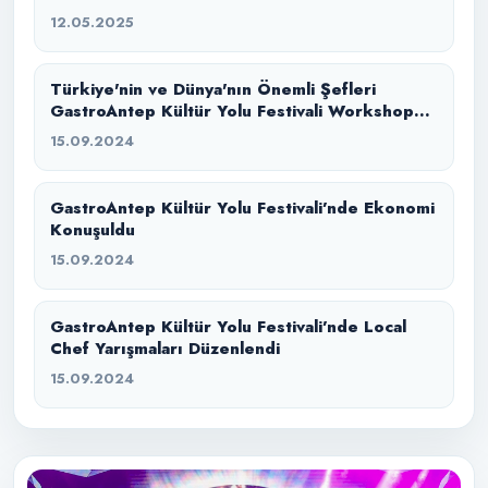
12.05.2025
Türkiye'nin ve Dünya'nın Önemli Şefleri
GastroAntep Kültür Yolu Festivali Workshop
Mutfağında Bir Araya Geldi
15.09.2024
GastroAntep Kültür Yolu Festivali’nde Ekonomi
Konuşuldu
15.09.2024
GastroAntep Kültür Yolu Festivali’nde Local
Chef Yarışmaları Düzenlendi
15.09.2024