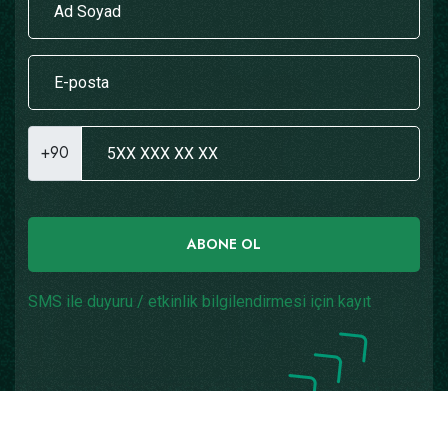
+90
ABONE OL
SMS ile duyuru / etkinlik bilgilendirmesi için kayıt
Copyright © 2026
Yazılım: Teknogaraj
Tüm Hakları