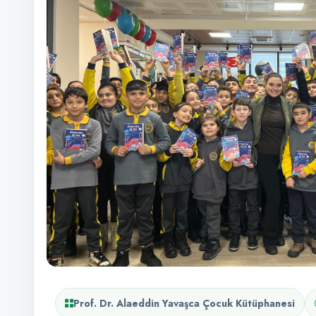
Prof. Dr. Alaeddin Yavaşca Çocuk Kütüphanesi