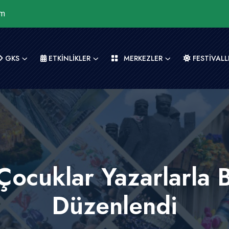
om
GKS
ETKİNLİKLER
MERKEZLER
FESTİVALL
Çocuklar Yazarlarla B
Düzenlendi