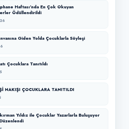
üphane Haftası’nda En Çok Okuyan
erler Ödüllendirildi
026
Ünvanına Giden Yolda Çocuklarla Söyleşi
26
atı Çocuklara Tanıtıldı
5
Şİ NAKIŞI ÇOCUKLARA TANITILDI
5
kırman Yıldız ile Çocuklar Yazarlarla Buluşuyor
i Düzenlendi
5