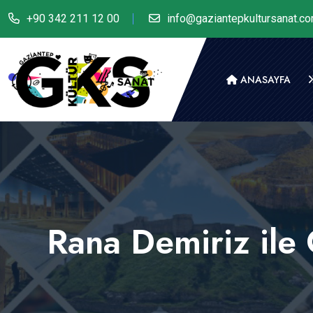
+90 342 211 12 00
info@gaziantepkultursanat.c
ANASAYFA
Rana Demiriz ile 