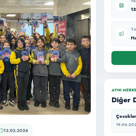
Ya
1
Tü
H
AYNI MERK
Diğer 
Çocuklar
19.06.20
13.02.2026