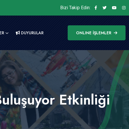
Bizi Takip Edin:
ER
DUYURULAR
ONLINE İŞLEMLER
uluşuyor Etkinliği