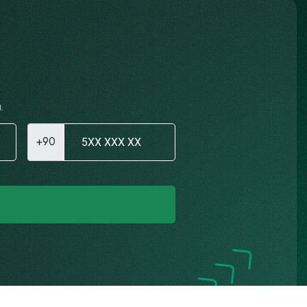
.
+90