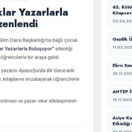
62. Küt
lar Yazarlarla
Kitapsev
zenlendi
02.04.2
Gazilik 
ilim Daire Başkanlığı’na bağlı çocuk
11.02.20
r Yazarlarla Buluşuyor”
etkinliği
ğrencilerle bir araya geldi.
Ebru San
e yazarın
Ayasofya’da Bir Gece
adlı
28.11.202
, kitaplarını imzalayarak öğrencilerle
ANTEP İ
19.11.202
ştirilmesi ve yazar-okur etkileşiminin
Asiye Ka
Etkinliğ
07.11.202