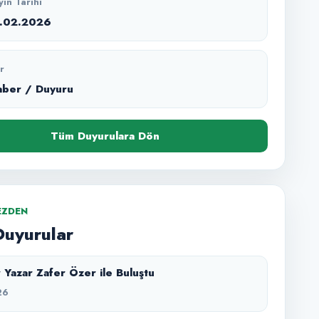
yın Tarihi
3.02.2026
r
aber / Duyuru
Tüm Duyurulara Dön
EZDEN
Duyurular
 Yazar Zafer Özer ile Buluştu
26