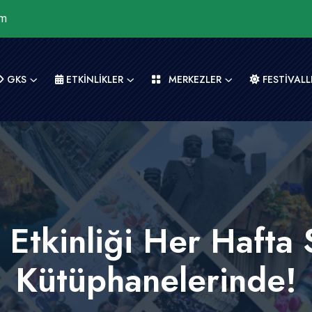
om
GKS
ETKİNLİKLER
MERKEZLER
FESTİVALL
 Etkinliği Her Haft
Kütüphanelerinde!