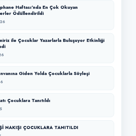
üphane Haftası’nda En Çok Okuyan
erler Ödüllendirildi
026
iriz ile Çocuklar Yazarlarla Buluşuyor Etkinliği
ndi
26
Ünvanına Giden Yolda Çocuklarla Söyleşi
26
atı Çocuklara Tanıtıldı
5
Şİ NAKIŞI ÇOCUKLARA TANITILDI
5