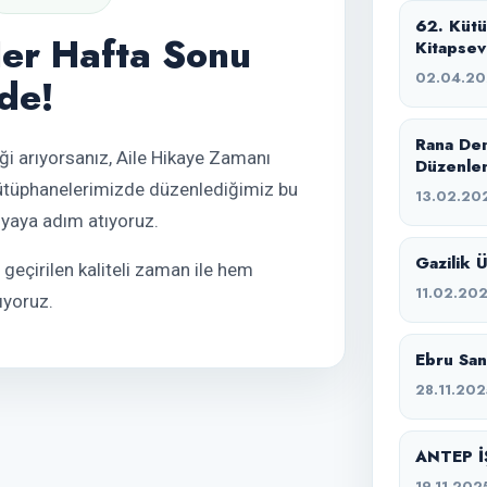
62. Küt
Her Hafta Sonu
Kitapsev
02.04.2
de!
Rana Dem
liği arıyorsanız, Aile Hikaye Zamanı
Düzenle
 kütüphanelerimizde düzenlediğimiz bu
13.02.20
ünyaya adım atıyoruz.
Gazilik 
e geçirilen kaliteli zaman ile hem
11.02.20
ıyoruz.
Ebru San
28.11.202
ANTEP İ
19.11.202