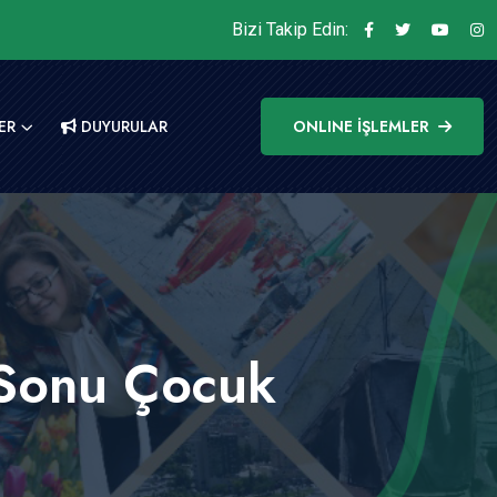
Bizi Takip Edin:
ER
DUYURULAR
ONLINE İŞLEMLER
a Sonu Çocuk