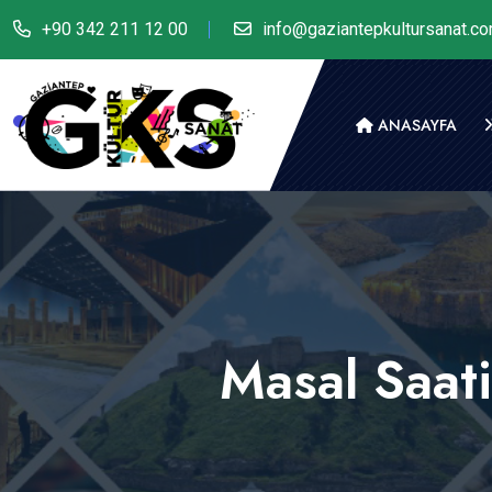
+90 342 211 12 00
info@gaziantepkultursanat.c
ANASAYFA
Masal Saati