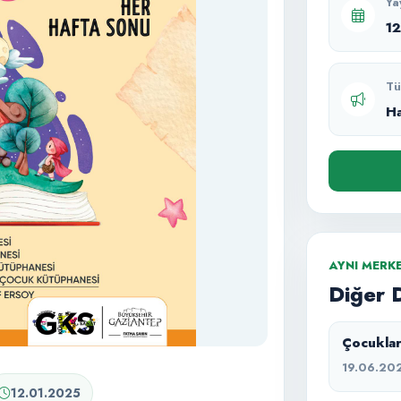
Ya
1
Tü
H
AYNI MERK
Diğer 
Çocuklar
19.06.20
12.01.2025