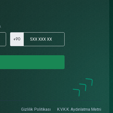
.
+90
Gizlilik Politikası
K.V.K.K. Aydınlatma Metni