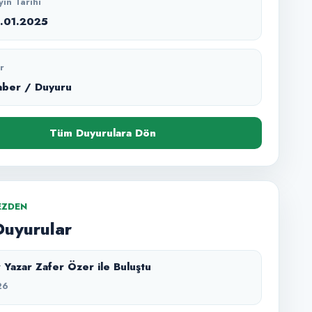
yın Tarihi
2.01.2025
r
aber / Duyuru
Tüm Duyurulara Dön
EZDEN
Duyurular
 Yazar Zafer Özer ile Buluştu
26