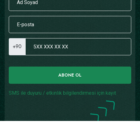
+90
ABONE OL
SMS ile duyuru / etkinlik bilgilendirmesi için kayıt
Copyright © 2026
Yazılım: Teknogaraj
Tüm Hakları