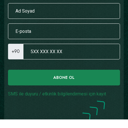
+90
ABONE OL
SMS ile duyuru / etkinlik bilgilendirmesi için kayıt