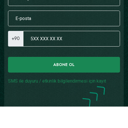
+90
ABONE OL
SMS ile duyuru / etkinlik bilgilendirmesi için kayıt
Copyright © 2026
Yazılım: Teknogaraj
Tüm Hakları
Saklıdır.